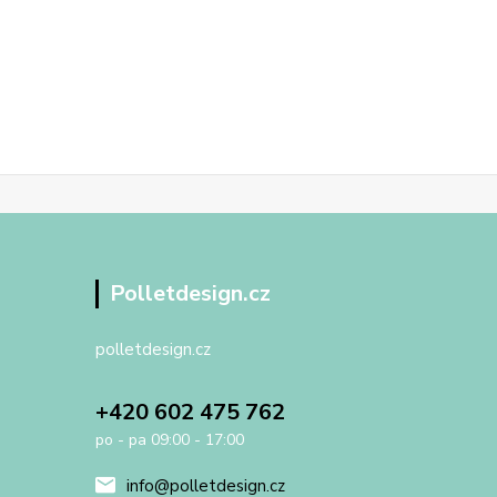
Polletdesign.cz
polletdesign.cz
+420 602 475 762
po - pa 09:00 - 17:00
info@polletdesign.cz