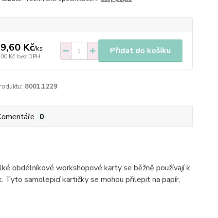
9,60 Kč
/
ks
Přidat do košíku
,00 Kč
bez DPH
roduktu:
8001.1229
Komentáře
0
elké obdélníkové workshopové karty se běžně používají k
. Tyto samolepicí kartičky se mohou přilepit na papír,