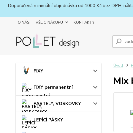
Doporučená minimální objednávka od 1000 Kč bez DPH, náklady 
O NÁS
VŠE O NÁKUPU
KONTAKTY
Úvod
FIXY
Mix 
FIXY permanentní
PASTELY, VOSKOVKY
LEPÍCÍ PÁSKY