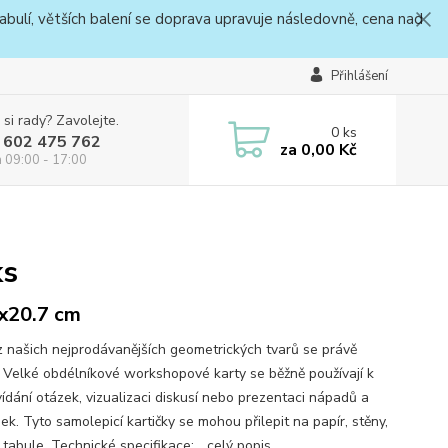
bulí, větších balení se doprava upravuje následovně, cena nad
Přihlášení
 si rady? Zavolejte.
0
ks
 602 475 762
za
0,00 Kč
a 09:00 - 17:00
ks
x20.7 cm
z našich nejprodávanějších geometrických tvarů se právě
l! Velké obdélníkové workshopové karty se běžně používají k
ídání otázek, vizualizaci diskusí nebo prezentaci nápadů a
k. Tyto samolepicí kartičky se mohou přilepit na papír, stěny,
tabule. Technické specifikace:...
celý popis