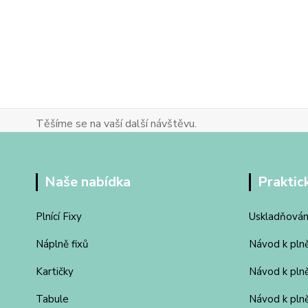
Těšíme se na vaší další návštěvu.
Naše nabídka
Praktic
Plnící Fixy
Uskladňován
Náplně fixů
Návod k pln
Kartičky
Návod k pln
Tabule
Návod k plně