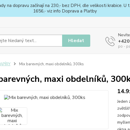
na dopravu začínají na 230,- bez DPH, dle velikosti krabice. U ta
1656,- viz info Doprava a Platby
Nevíte
Hledat
+420
po - p
PAPÍRY
Mix barevných, maxi obdelníků, 300ks
barevných, maxi obdelníků, 300
14.9
Jeden 
zvětši
zodpov
myšlene
okna a 