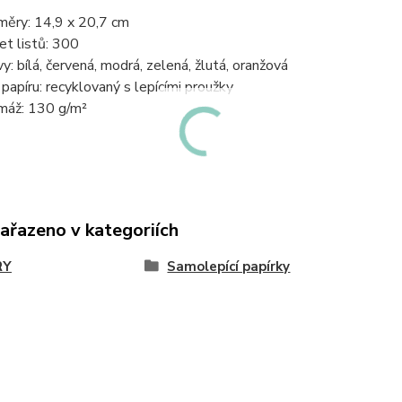
měry: 14,9 x 20,7 cm
et listů: 300
vy: bílá, červená, modrá, zelená, žlutá, oranžová
 papíru: recyklovaný s lepícími proužky
máž: 130 g/m²
zařazeno v kategoriích
RY
Samolepící papírky