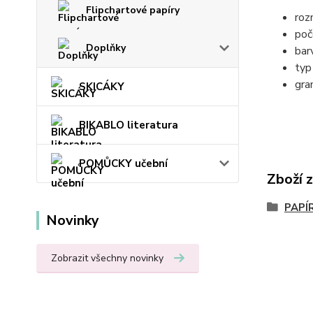
Flipchartové papíry
roz
poč
Doplňky
bar
typ
gra
SKICÁKY
BIKABLO literatura
POMŮCKY učební
Zboží 
PAPÍ
Novinky
Zobrazit všechny novinky