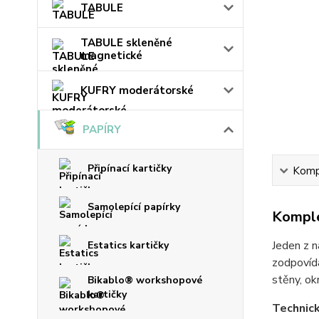
TABULE
TABULE skleněné
magnetické
KUFRY moderátorské
PAPÍRY
Připínací kartičky
Kompl
Samolepící papírky
Komple
Jeden z n
Estatics kartičky
zodpovídá
stěny, ok
Bikablo® workshopové
kartičky
Technick