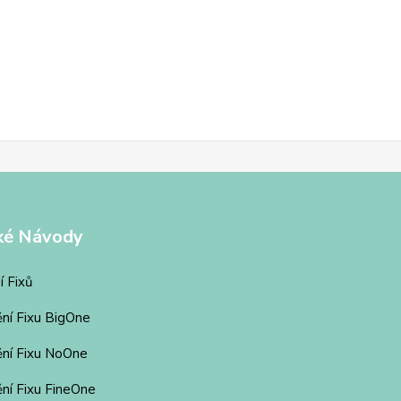
ké Návody
í Fixů
ění Fixu BigOne
ění Fixu NoOne
ní Fixu FineOne