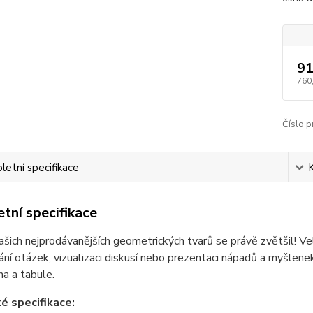
91
760
Číslo p
etní specifikace
tní specifikace
ašich nejprodávanějších geometrických tvarů se právě zvětšil! V
ní otázek, vizualizaci diskusí nebo prezentaci nápadů a myšlenek
na a tabule.
é specifikace: