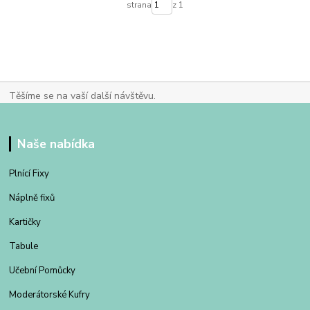
strana
z 1
Těšíme se na vaší další návštěvu.
Naše nabídka
Plnící Fixy
Náplně fixů
Kartičky
Tabule
Učební Pomůcky
Moderátorské Kufry