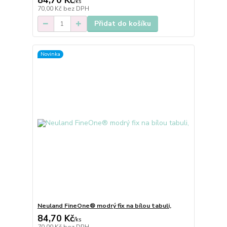
84,70 Kč
/
ks
70,00 Kč
bez DPH
Přidat do košíku
Novinka
Neuland FineOne® modrý fix na bílou tabuli,
84,70 Kč
/
ks
70,00 Kč
bez DPH