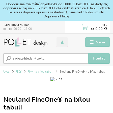
Doporučená minimální objednávka od 1000 Kč bez DPH, náklady na
dopravu začínají na 230,- bez DPH, dle velikosti krabice. U tabulí, větších
balení se doprava upravuje následovně, cena nad 1656,- viz info
Doprava a Platby
0
ks
+420 602 475 762
za
0,00 Kč
po - pa 09:00 - 17:00
Menu
Hledat
Úvod
FIXY
Fixy na bílou tabuli
Neuland FineOne® na bílou tabuli
Neuland FineOne® na bílou
tabuli