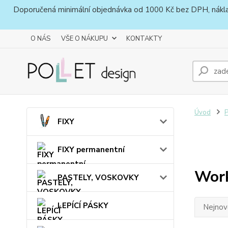
Doporučená minimální objednávka od 1000 Kč bez DPH, náklady 
O NÁS
VŠE O NÁKUPU
KONTAKTY
Úvod
FIXY
FIXY permanentní
Work
PASTELY, VOSKOVKY
LEPÍCÍ PÁSKY
Nejnově