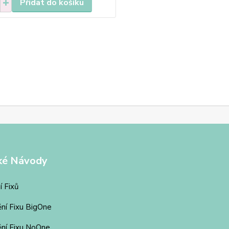
Přidat do košíku
ké Návody
í Fixů
ění Fixu BigOne
ění Fixu NoOne