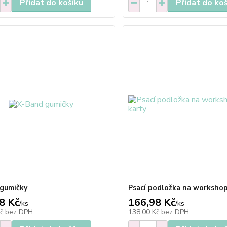
Přidat do košíku
Přidat do ko
gumičky
Psací podložka na workshop
8 Kč
166,98 Kč
/
ks
/
ks
Kč
bez DPH
138,00 Kč
bez DPH