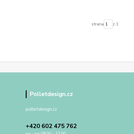
strana
z 1
Polletdesign.cz
polletdesign.cz
+420 602 475 762
po - pa 09:00 - 17:00