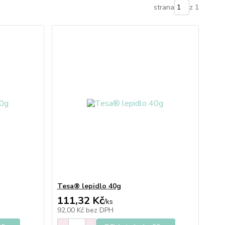
strana
z 1
Tesa® lepidlo 40g
111,32 Kč
/
ks
92,00 Kč
bez DPH