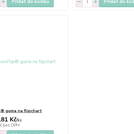
Přidat do košíku
Přidat do ko
p® guma na flipchart
,81 Kč
/
ks
Kč
bez DPH