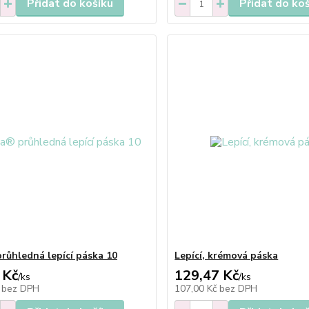
Přidat do košíku
Přidat do ko
růhledná lepící páska 10
Lepící, krémová páska
 Kč
129,47 Kč
/
ks
/
ks
č
bez DPH
107,00 Kč
bez DPH