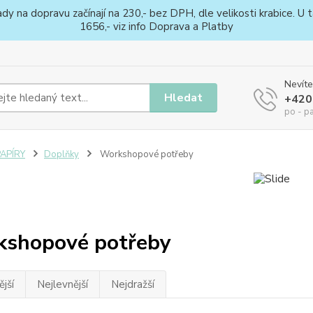
na dopravu začínají na 230,- bez DPH, dle velikosti krabice. U ta
1656,- viz info Doprava a Platby
Nevíte
Hledat
+420
po - p
PAPÍRY
Doplňky
Workshopové potřeby
shopové potřeby
jší
Nejlevnější
Nejdražší