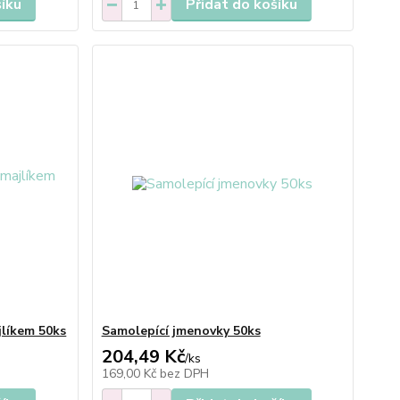
šíku
Přidat do košíku
jlíkem 50ks
Samolepící jmenovky 50ks
204,49 Kč
/
ks
169,00 Kč
bez DPH