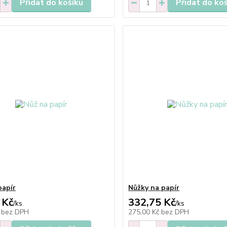
Přidat do košíku
Přidat do ko
papír
Nůžky na papír
 Kč
332,75 Kč
/
ks
/
ks
č
bez DPH
275,00 Kč
bez DPH