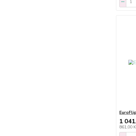
EuroFli
1 041
861,00 