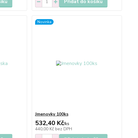
šíku
Přidat do košíku
Novinka
Jmenovky 100ks
532,40 Kč
/
ks
440,00 Kč
bez DPH