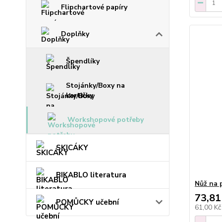
Flipchartové papíry
Doplňky
Špendlíky
Stojánky/Boxy na
kartičky
Workshopové potřeby
SKICÁKY
BIKABLO literatura
Nůž na 
73,81
POMŮCKY učební
61,00 K