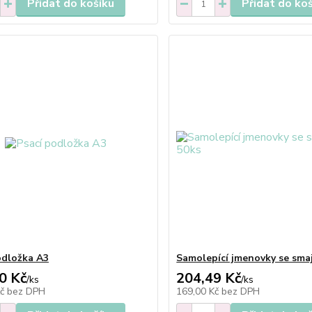
Přidat do košíku
Přidat do ko
odložka A3
Samolepící jmenovky se sma
0 Kč
204,49 Kč
/
ks
/
ks
Kč
bez DPH
169,00 Kč
bez DPH