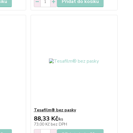
šíku
Přidat do košíku
Tesafilm® bez pasky
88,33 Kč
/
ks
73,00 Kč
bez DPH