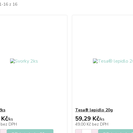
1-16 z 16
2ks
Tesa® lepidlo 20g
 Kč
59,29 Kč
/
ks
/
ks
č
bez DPH
49,00 Kč
bez DPH