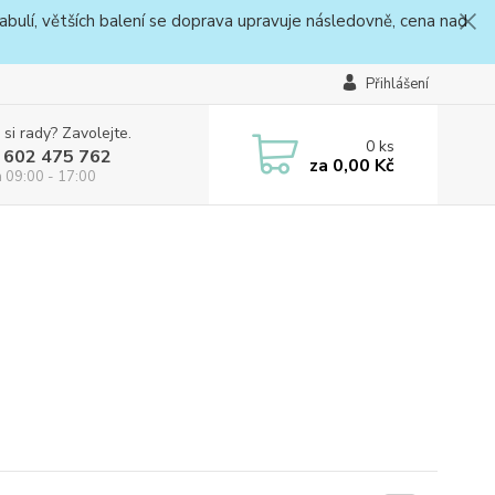
bulí, větších balení se doprava upravuje následovně, cena nad
Přihlášení
 si rady? Zavolejte.
0
ks
 602 475 762
za
0,00 Kč
a 09:00 - 17:00