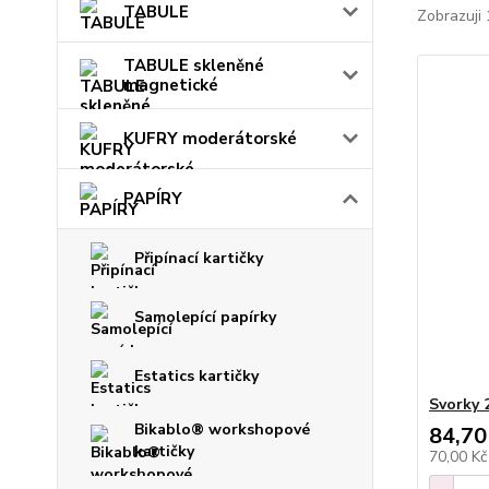
TABULE
Zobrazuji 
TABULE skleněné
magnetické
KUFRY moderátorské
PAPÍRY
Připínací kartičky
Samolepící papírky
Estatics kartičky
Svorky 
Bikablo® workshopové
84,70
kartičky
70,00 K