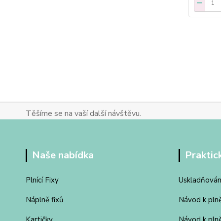
Těšíme se na vaší další návštěvu.
Naše nabídka
Praktic
Plnící Fixy
Uskladňován
Náplně fixů
Návod k pln
Kartičky
Návod k pln