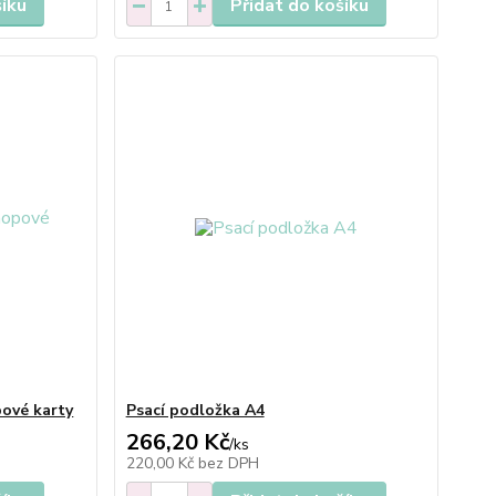
šíku
Přidat do košíku
ové karty
Psací podložka A4
266,20 Kč
/
ks
220,00 Kč
bez DPH