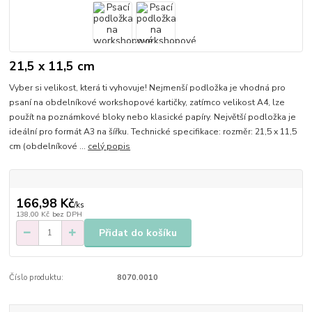
21,5 x 11,5 cm
Vyber si velikost, která ti vyhovuje! Nejmenší podložka je vhodná pro
psaní na obdelníkové workshopové kartičky, zatímco velikost A4, lze
použít na poznámkové bloky nebo klasické papíry. Největší podložka je
ideální pro formát A3 na šířku. Technické specifikace: rozměr: 21,5 x 11,5
cm (obdelníkové ...
celý popis
166,98 Kč
/
ks
138,00 Kč
bez DPH
Přidat do košíku
Číslo produktu:
8070.0010