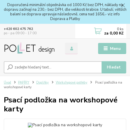
Doporučená minimální objednávka od 1000 Kč bez DPH, náklady na
dopravu začínají na 230,- bez DPH, dle velikosti krabice. U tabulí, větších
balení se doprava upravuje následovně, cena nad 1656,- viz info
Doprava a Platby
0
ks
+420 602 475 762
za
0,00 Kč
po - pa 09:00 - 17:00
Menu
Hledat
Úvod
PAPÍRY
Doplňky
Workshopové potřeby
Psací podložka na
workshopové karty
Psací podložka na workshopové
karty