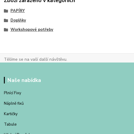
Zboží zařazeno v kategoriích
PAPÍRY
Doplňky
Workshopové potřeby
Těšíme se na vaší další návštěvu.
Naše nabídka
Plnící Fixy
Náplně fixů
Kartičky
Tabule