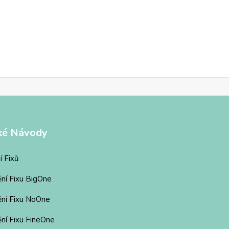
ké Návody
í Fixů
ění Fixu BigOne
ění Fixu NoOne
ní Fixu FineOne