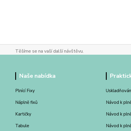
Těšíme se na vaší další návštěvu.
Naše nabídka
Praktic
Plnící Fixy
Uskladňován
Náplně fixů
Návod k pln
Kartičky
Návod k pln
Tabule
Návod k plně