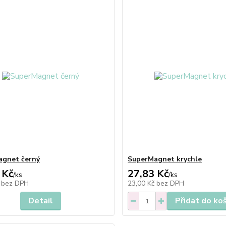
agnet černý
SuperMagnet krychle
 Kč
27,83 Kč
/
ks
/
ks
č
bez DPH
23,00 Kč
bez DPH
Detail
Přidat do ko