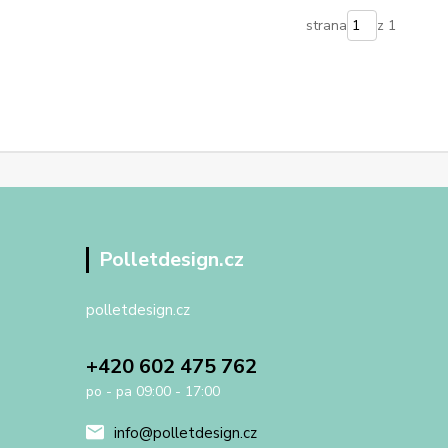
strana
z 1
Polletdesign.cz
polletdesign.cz
+420 602 475 762
po - pa 09:00 - 17:00
info@polletdesign.cz