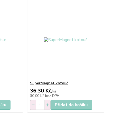
SuperMagnet kotouč
36,30 Kč
/
ks
30,00 Kč
bez DPH
šíku
Přidat do košíku