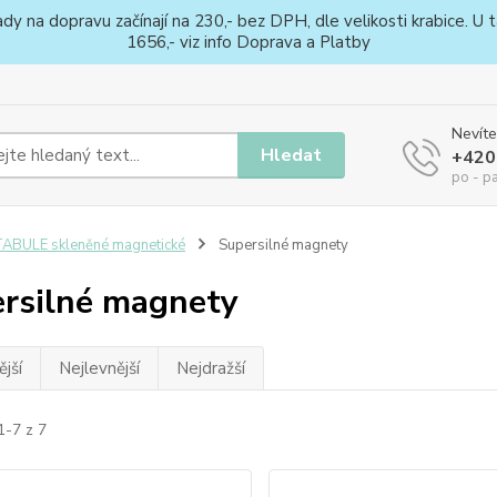
na dopravu začínají na 230,- bez DPH, dle velikosti krabice. U ta
1656,- viz info Doprava a Platby
Nevíte
Hledat
+420
po - p
ABULE skleněné magnetické
Supersilné magnety
rsilné magnety
jší
Nejlevnější
Nejdražší
1-7 z 7