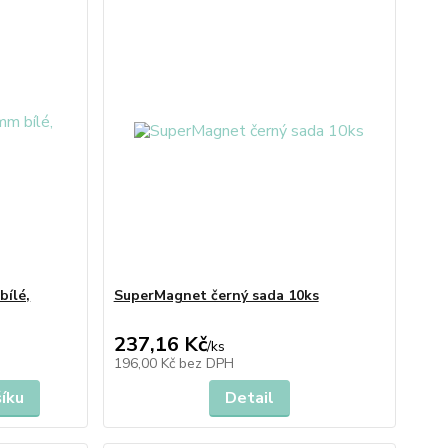
bílé,
SuperMagnet černý sada 10ks
237,16 Kč
/
ks
196,00 Kč
bez DPH
šíku
Detail