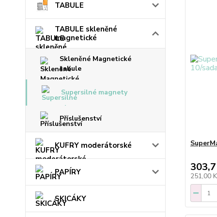
TABULE
TABULE skleněné
magnetické
Skleněné Magnetické
tabule
Supersilné magnety
Příslušenství
SuperMa
KUFRY moderátorské
303,7
PAPÍRY
251,00 
SKICÁKY