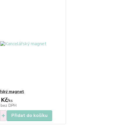
řský magnet
 Kč
/
ks
č
bez DPH
Přidat do košíku