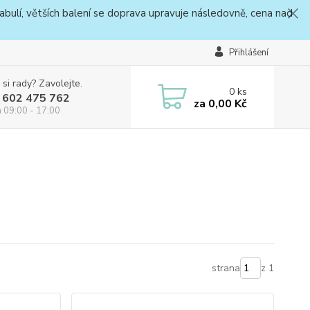
bulí, větších balení se doprava upravuje následovně, cena nad
Přihlášení
 si rady? Zavolejte.
0
ks
 602 475 762
za
0,00 Kč
a 09:00 - 17:00
strana
z 1