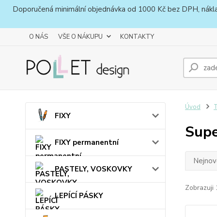
Doporučená minimální objednávka od 1000 Kč bez DPH, náklady 
O NÁS
VŠE O NÁKUPU
KONTAKTY
Úvod
T
FIXY
Supe
FIXY permanentní
Nejnově
PASTELY, VOSKOVKY
Zobrazuji 
LEPÍCÍ PÁSKY