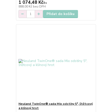
1 074,48 Kč
/
ks
888,00 Kč
bez DPH
Přidat do košíku
Neuland TwinOne® sada Mix odstíny 5°, štětcový
a klínový hrot