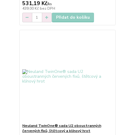
531,19 Kč
/
ks
439,00 Kč
bez DPH
Přidat do košíku
Neuland TwinOne® sada U2 oboustranných
červených fixů, štětcový a klínový hrot