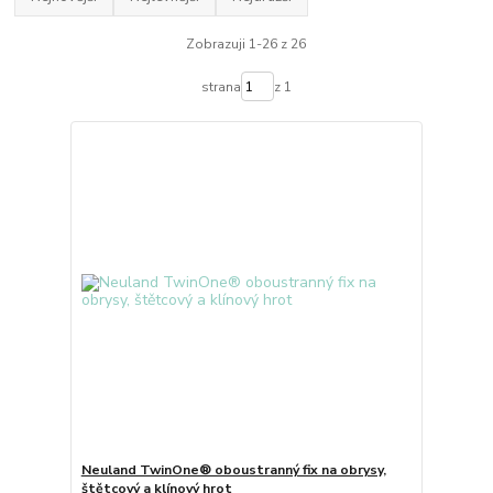
Zobrazuji 1-26 z 26
strana
z 1
Neuland TwinOne® oboustranný fix na obrysy,
štětcový a klínový hrot