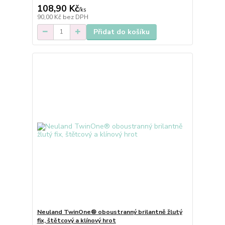
108,90 Kč
/
ks
90,00 Kč
bez DPH
Přidat do košíku
Neuland TwinOne® oboustranný brilantně žlutý
fix, štětcový a klínový hrot