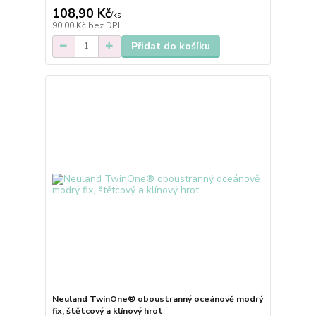
108,90 Kč
/
ks
90,00 Kč
bez DPH
Přidat do košíku
Neuland TwinOne® oboustranný oceánově modrý
fix, štětcový a klínový hrot