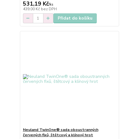
531,19 Kč
/
ks
439,00 Kč
bez DPH
Přidat do košíku
Neuland TwinOne® sada oboustranných
červených fixů, štětcový a klínový hrot