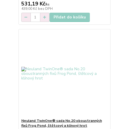
531,19 Kč
/
ks
439,00 Kč
bez DPH
Přidat do košíku
Neuland TwinOne® sada No.20 oboustranných
fixů Frog Pond, štětcový a klínový hrot