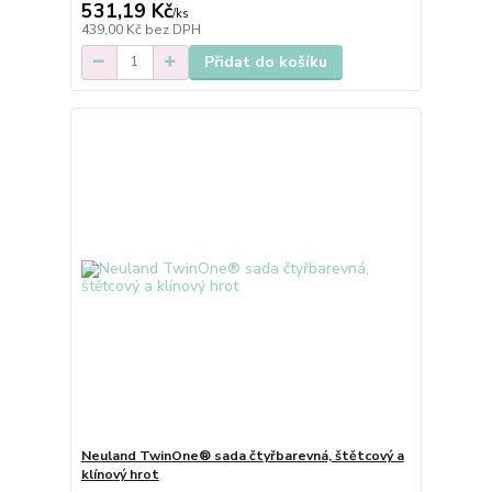
531,19 Kč
/
ks
439,00 Kč
bez DPH
Přidat do košíku
Neuland TwinOne® sada čtyřbarevná, štětcový a
klínový hrot