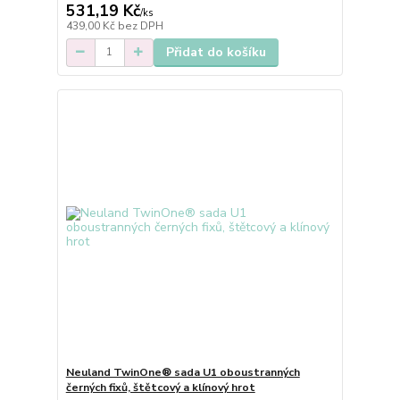
531,19 Kč
/
ks
439,00 Kč
bez DPH
Přidat do košíku
Neuland TwinOne® sada U1 oboustranných
černých fixů, štětcový a klínový hrot