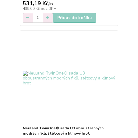
531,19 Kč
/
ks
439,00 Kč
bez DPH
Přidat do košíku
Neuland TwinOne® sada U3 oboustranných
modrých fixů, štětcový a klínový hrot