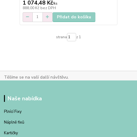
1 074,48 Kč
/
ks
888,00 Kč
bez DPH
Přidat do košíku
strana
z 1
Těšíme se na vaší další návštěvu.
Naše nabídka
Plnící Fixy
Náplně fixů
Kartičky