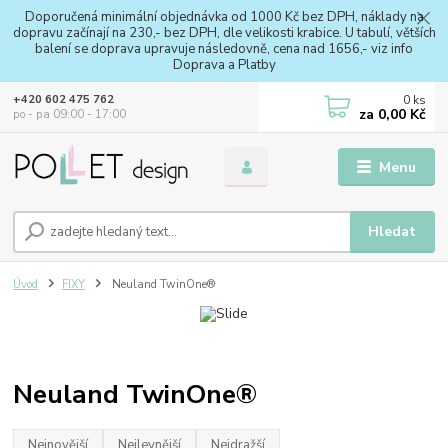
Doporučená minimální objednávka od 1000 Kč bez DPH, náklady na
dopravu začínají na 230,- bez DPH, dle velikosti krabice. U tabulí, větších
balení se doprava upravuje následovně, cena nad 1656,- viz info
Doprava a Platby
0
ks
+420 602 475 762
za
0,00 Kč
po - pa 09:00 - 17:00
Menu
Hledat
Úvod
FIXY
Neuland TwinOne®
Neuland TwinOne®
Nejnovější
Nejlevnější
Nejdražší