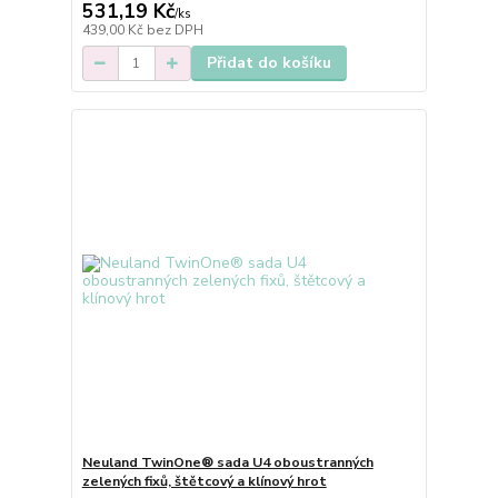
531,19 Kč
/
ks
439,00 Kč
bez DPH
Přidat do košíku
Neuland TwinOne® sada U4 oboustranných
zelených fixů, štětcový a klínový hrot