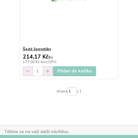
Šedé špendlíky
214,17 Kč
/
ks
177,00 Kč
bez DPH
Přidat do košíku
strana
z 1
Těšíme se na vaší další návštěvu.