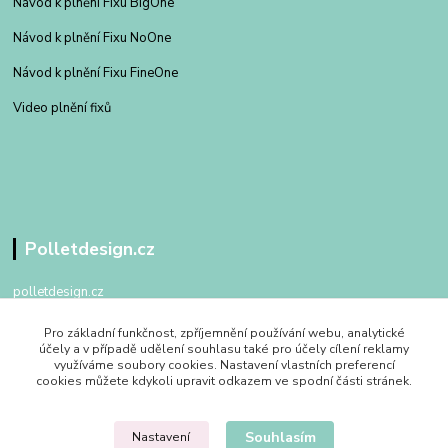
Návod k plnění Fixu BigOne
Návod k plnění Fixu NoOne
Návod k plnění Fixu FineOne
Video plnění fixů
Polletdesign.cz
polletdesign.cz
Pro základní funkčnost, zpříjemnění používání webu, analytické
+420 602 475 762
účely a v případě udělení souhlasu také pro účely cílení reklamy
po - pa 09:00 - 17:00
využíváme soubory cookies. Nastavení vlastních preferencí
cookies můžete kdykoli upravit odkazem ve spodní části stránek.
info@polletdesign.cz
Souhlasím
Nastavení