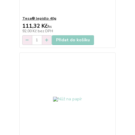
Tesa® lepidlo 40g
111,32 Kč
/
ks
92,00 Kč
bez DPH
Přidat do košíku