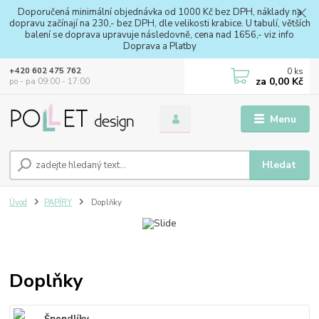
Doporučená minimální objednávka od 1000 Kč bez DPH, náklady na
dopravu začínají na 230,- bez DPH, dle velikosti krabice. U tabulí, větších
balení se doprava upravuje následovně, cena nad 1656,- viz info
Doprava a Platby
0
ks
+420 602 475 762
za
0,00 Kč
po - pa 09:00 - 17:00
Menu
Hledat
Úvod
PAPÍRY
Doplňky
Doplňky