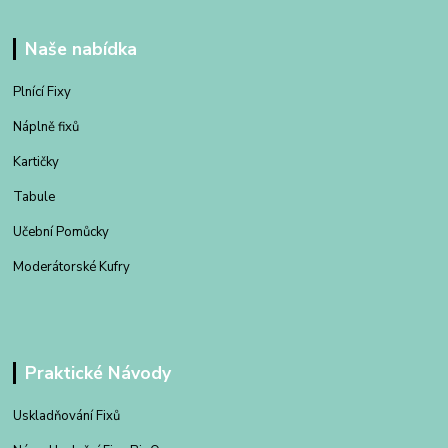
Naše nabídka
Plnící Fixy
Náplně fixů
Kartičky
Tabule
Učební Pomůcky
Moderátorské Kufry
Praktické Návody
Uskladňování Fixů