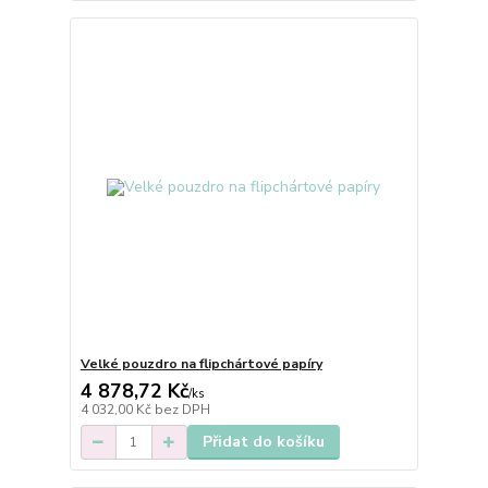
Velké pouzdro na flipchártové papíry
4 878,72 Kč
/
ks
4 032,00 Kč
bez DPH
Přidat do košíku