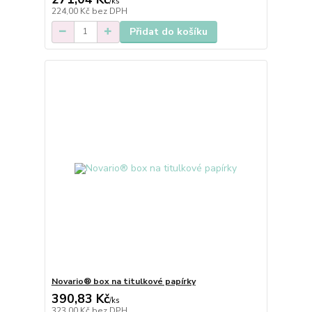
/
ks
224,00 Kč
bez DPH
Přidat do košíku
Novario® box na titulkové papírky
390,83 Kč
/
ks
323,00 Kč
bez DPH