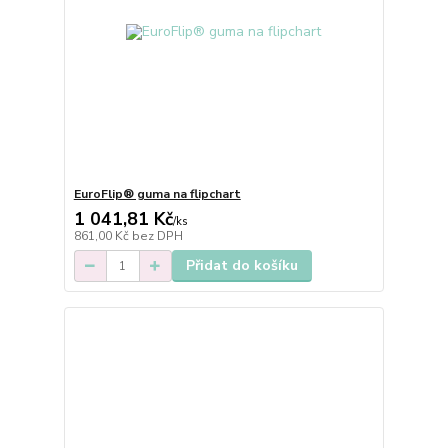
EuroFlip® guma na flipchart
1 041,81 Kč
/
ks
861,00 Kč
bez DPH
Přidat do košíku