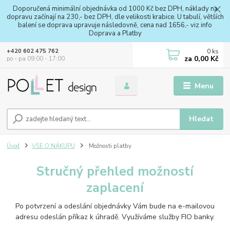
Doporučená minimální objednávka od 1000 Kč bez DPH, náklady na
dopravu začínají na 230,- bez DPH, dle velikosti krabice. U tabulí, větších
balení se doprava upravuje následovně, cena nad 1656,- viz info
Doprava a Platby
0
ks
+420 602 475 762
za
0,00 Kč
po - pa 09:00 - 17:00
Menu
Hledat
Úvod
VŠE O NÁKUPU
Možnosti platby
Stručný přehled možností
zaplacení
Po potvrzení a odeslání objednávky Vám bude na e-mailovou
adresu odeslán příkaz k úhradě. Využíváme služby FIO banky.