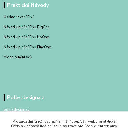
Praktické Návody
Uskladňování Fixů
Návod k plnění Fixu BigOne
Návod k plnění Fixu NoOne
Návod k plnění Fixu FineOne
Video plnění fixů
Polletdesign.cz
polletdesign.cz
Pro základní funkčnost, zpříjemnění používání webu, analytické
+420 602 475 762
účely a v případě udělení souhlasu také pro účely cílení reklamy