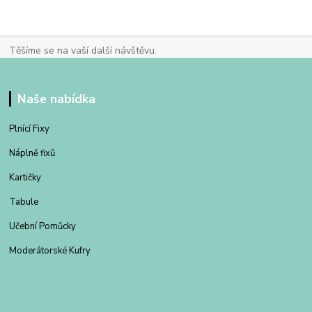
Těšíme se na vaší další návštěvu.
Naše nabídka
Plnící Fixy
Náplně fixů
Kartičky
Tabule
Učební Pomůcky
Moderátorské Kufry