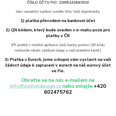
ČÍSLO ÚČTU FIO: 2200514160/2010
Jako variabilní symbol uveďte číslo Vaší objednávky.
1) platba převodem na bankovní účet
2) QR kódem, který bude uveden v e-mailu poze pro
platby v ČR
(Při platbě z mobilní aplikace Vaší banky pomocí QR kódu
nemusíte nikam zadávat údaje o vaší platební kartě.)
3) Platba v Eurech, jsme schopni vám vystavit na vaši
žádost údaje k zaplacení v eurech na náš eurový účet
ve Fio.
Obraťte se na nás e-mailem na
info@polletdesign.cz
nebo volejte
+420
602475762