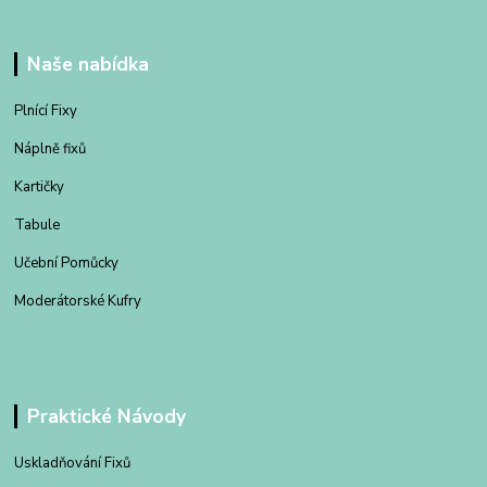
Naše nabídka
Plnící Fixy
Náplně fixů
Kartičky
Tabule
Učební Pomůcky
Moderátorské Kufry
Praktické Návody
Uskladňování Fixů