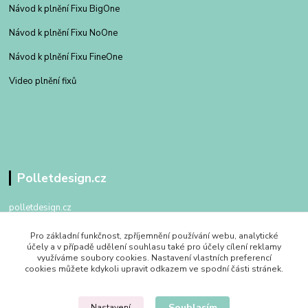
Návod k plnění Fixu BigOne
Návod k plnění Fixu NoOne
Návod k plnění Fixu FineOne
Video plnění fixů
Polletdesign.cz
polletdesign.cz
Pro základní funkčnost, zpříjemnění používání webu, analytické
+420 602 475 762
účely a v případě udělení souhlasu také pro účely cílení reklamy
po - pa 09:00 - 17:00
využíváme soubory cookies. Nastavení vlastních preferencí
cookies můžete kdykoli upravit odkazem ve spodní části stránek.
info@polletdesign.cz
Souhlasím
Nastavení