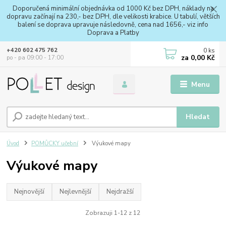
Doporučená minimální objednávka od 1000 Kč bez DPH, náklady na
dopravu začínají na 230,- bez DPH, dle velikosti krabice. U tabulí, větších
balení se doprava upravuje následovně, cena nad 1656,- viz info
Doprava a Platby
0
ks
+420 602 475 762
za
0,00 Kč
po - pa 09:00 - 17:00
Menu
Hledat
Úvod
POMŮCKY učební
Výukové mapy
Výukové mapy
Nejnovější
Nejlevnější
Nejdražší
Zobrazuji 1-12 z 12