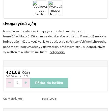
dvojjazyčná aj/nj
Naše unikátní vzdělávací mapy jsou základním nástrojem
trenérů/facilitátorů. Díky nim se dozvíte více o bikablo® metodě nebo je
jednoduše můžete využívat jako součást ve svých lekcích/workshopech.
naše mapy jsou vytvořeny v uživatelsky přívětivém stylu s jednoduchým
vysvětlením a intuitivními ilustr...
celý popis
421,08 Kč
/
ks
348,00 Kč
bez DPH
Přidat do košíku
Číslo produktu:
8086.1005