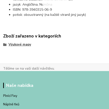
jazyk: Angličtina, Němčina
ISBN: 978-3940315-06-9
potisk: oboustranný (na každé straně jiný jazyk)
Zboží zařazeno v kategoriích
Výukové mapy
Těšíme se na vaší další návštěvu.
Naše nabídka
Plnící Fixy
Náplně fixů