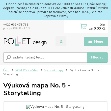
Doporučená minimální objednávka od 1000 Kč bez DPH, náklady na
dopravu začínají na 230,- bez DPH, dle velikosti krabice. U tabulí, větších
balení se doprava upravuje následovně, cena nad 1656,- viz info
Doprava a Platby
0
ks
+420 602 475 762
za
0,00 Kč
po - pa 09:00 - 17:00
Menu
Hledat
Úvod
POMŮCKY učební
Výukové mapy
Výuková mapa No. 5 -
Storytelling
Výuková mapa No. 5 -
Storytelling