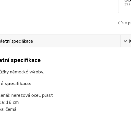
275
Číslo p
etní specifikace
tní specifikace
nůžky německé výroby.
é specifikace:
eriál: nerezová ocel, plast
ka: 16 cm
va: černá