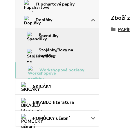
Flipchartové papíry
Zboží 
Doplňky
PAPÍ
Špendlíky
Stojánky/Boxy na
kartičky
Workshopové potřeby
SKICÁKY
BIKABLO literatura
POMŮCKY učební