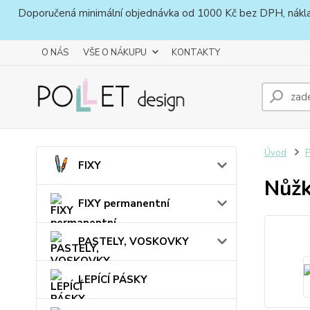
Doporučená minimální objednávka od 1000 Kč bez DPH, náklady 
O NÁS
VŠE O NÁKUPU
KONTAKTY
Úvod
FIXY
Nůžk
FIXY permanentní
PASTELY, VOSKOVKY
LEPÍCÍ PÁSKY