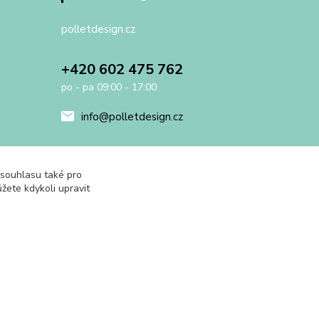
polletdesign.cz
+420 602 475 762
po - pa 09:00 - 17:00
info@polletdesign.cz
 souhlasu také pro
žete kdykoli upravit
Vytvořeno na
Eshop-rychle.cz