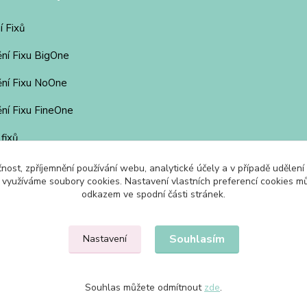
í Fixů
ění Fixu BigOne
ění Fixu NoOne
ní Fixu FineOne
 fixů
čnost, zpříjemnění používání webu, analytické účely a v případě udělení
y využíváme soubory cookies. Nastavení vlastních preferencí cookies mů
odkazem ve spodní části stránek.
Souhlasím
Nastavení
Souhlas můžete odmítnout
zde
.