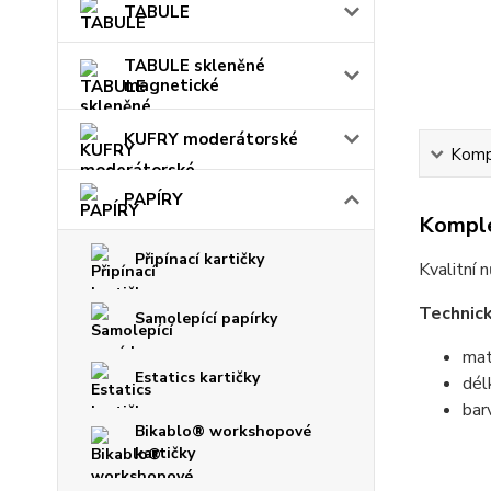
TABULE
TABULE skleněné
magnetické
KUFRY moderátorské
Kompl
PAPÍRY
Komple
Připínací kartičky
Kvalitní 
Technick
Samolepící papírky
mat
Estatics kartičky
dél
bar
Bikablo® workshopové
kartičky