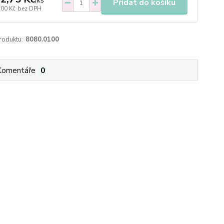
/
ks
Přidat do košíku
,00 Kč
bez DPH
roduktu:
8080.0100
Komentáře
0