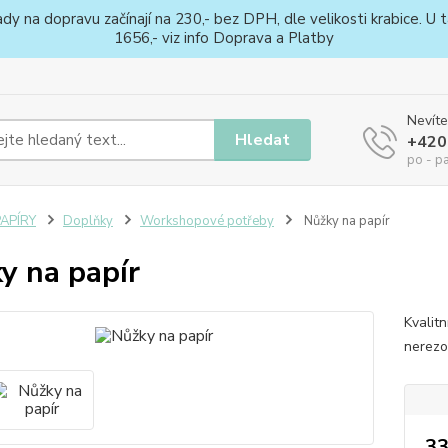
na dopravu začínají na 230,- bez DPH, dle velikosti krabice. U ta
1656,- viz info Doprava a Platby
Nevíte
Hledat
+420
po - p
PAPÍRY
Doplňky
Workshopové potřeby
Nůžky na papír
y na papír
Kvalit
nerezo
33