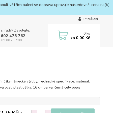
bulí, větších balení se doprava upravuje následovně, cena nad
Přihlášení
 si rady? Zavolejte.
0
ks
 602 475 762
za
0,00 Kč
a 09:00 - 17:00
ní nůžky německé výroby. Technické specifikace: materiál:
vá ocel, plast délka: 16 cm barva: černá
celý popis
2,75 Kč