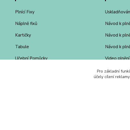
Plnící Fixy
Uskladňován
Náplně fixů
Návod k pln
Kartičky
Návod k pln
Tabule
Návod k plně
Učební Pomůcky
Video plnění
Moderátorské Kufry
Pro základní funk
účely cílení reklam