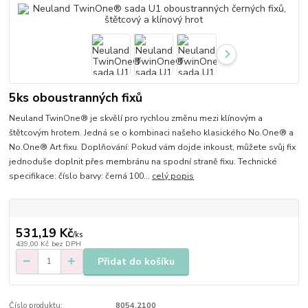
5ks oboustranných fixů
Neuland TwinOne® je skvělí pro rychlou změnu mezi klínovým a
štětcovým hrotem. Jedná se o kombinaci našeho klasického No.One® a
No.One® Art fixu. Doplňování: Pokud vám dojde inkoust, můžete svůj fix
jednoduše doplnit přes membránu na spodní straně fixu. Technické
specifikace: číslo barvy: černá 100...
celý popis
531,19 Kč
/
ks
439,00 Kč
bez DPH
Přidat do košíku
Číslo produktu:
8054.2100