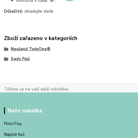
množství v sadě: 5ks
Důležité:
skladujte vleže
Zboží zařazeno v kategoriích
Neuland TwinOne®
Sady Fixů
Těšíme se na vaší další návštěvu.
Naše nabídka
Plnící Fixy
Náplně fixů