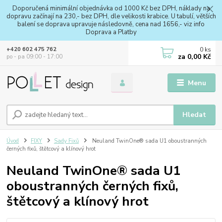
Doporučená minimální objednávka od 1000 Kč bez DPH, náklady na
dopravu začínají na 230,- bez DPH, dle velikosti krabice. U tabulí, větších
balení se doprava upravuje následovně, cena nad 1656,- viz info
Doprava a Platby
0
ks
+420 602 475 762
za
0,00 Kč
po - pa 09:00 - 17:00
Menu
Hledat
Úvod
FIXY
Sady Fixů
Neuland TwinOne® sada U1 oboustranných
černých fixů, štětcový a klínový hrot
Neuland TwinOne® sada U1
oboustranných černých fixů,
štětcový a klínový hrot