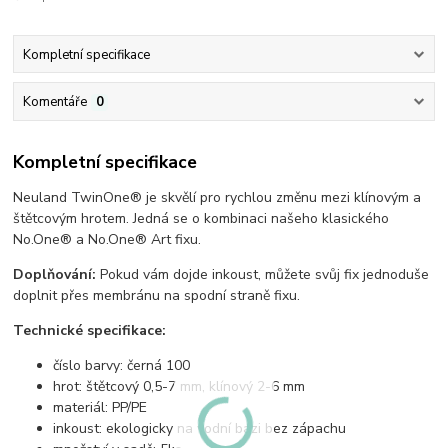
Kompletní specifikace
Komentáře
0
Kompletní specifikace
Neuland TwinOne® je skvělí pro rychlou změnu mezi klínovým a
štětcovým hrotem. Jedná se o kombinaci našeho klasického
No.One® a No.One® Art fixu.
Doplňování:
Pokud vám dojde inkoust, můžete svůj fix jednoduše
doplnit přes membránu na spodní straně fixu.
Technické specifikace:
číslo barvy: černá 100
hrot: štětcový 0,5-7 mm, klínový 2-6 mm
materiál: PP/PE
inkoust: ekologicky na vodní bázi bez zápachu