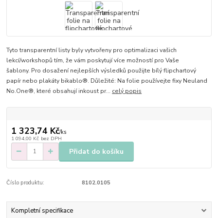
Tyto transparentní listy byly vytvořeny pro optimalizaci vašich
lekcí/workshopů tím, že vám poskytují více možností pro Vaše
šablony. Pro dosažení nejlepších výsledků použijte bílý flipchartový
papír nebo plakáty bikablo®. Důležité: Na folie používejte fixy Neuland
No.One®, které obsahují inkoust pr...
celý popis
1 323,74 Kč
/
ks
1 094,00 Kč
bez DPH
Přidat do košíku
Číslo produktu:
8102.0105
Kompletní specifikace