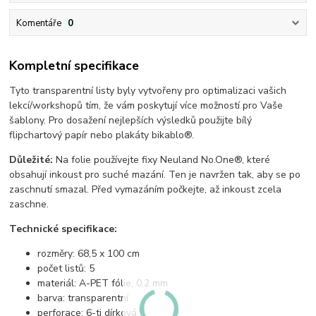
Komentáře
0
Kompletní specifikace
Tyto transparentní listy byly vytvořeny pro optimalizaci vašich
lekcí/workshopů tím, že vám poskytují více možností pro Vaše
šablony. Pro dosažení nejlepších výsledků použijte bílý
flipchartový papír nebo plakáty bikablo®.
Důležité:
Na folie používejte fixy Neuland No.One®, které
obsahují inkoust pro suché mazání. Ten je navržen tak, aby se po
zaschnutí smazal. Před vymazáním počkejte, až inkoust zcela
zaschne.
Technické specifikace:
rozměry: 68,5 x 100 cm
počet listů: 5
materiál: A-PET fólie, 0,2 mm
barva: transparentní
perforace: 6-ti dírková