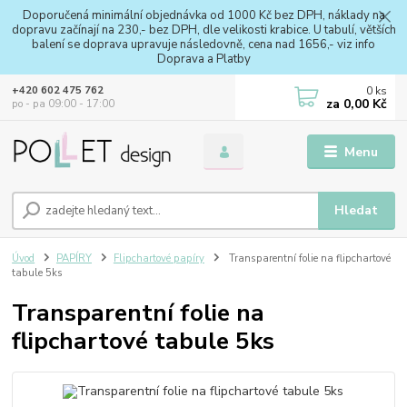
Doporučená minimální objednávka od 1000 Kč bez DPH, náklady na
dopravu začínají na 230,- bez DPH, dle velikosti krabice. U tabulí, větších
balení se doprava upravuje následovně, cena nad 1656,- viz info
Doprava a Platby
0
ks
+420 602 475 762
za
0,00 Kč
po - pa 09:00 - 17:00
Menu
Hledat
Úvod
PAPÍRY
Flipchartové papíry
Transparentní folie na flipchartové
tabule 5ks
Transparentní folie na
flipchartové tabule 5ks