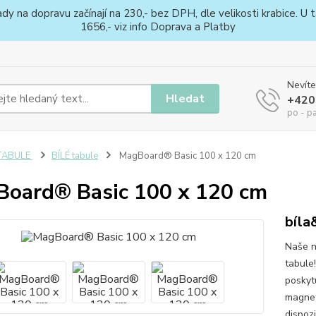
na dopravu začínají na 230,- bez DPH, dle velikosti krabice. U ta
1656,- viz info Doprava a Platby
Nevíte
Hledat
+420
po - p
TABULE
BÍLÉ tabule
MagBoard® Basic 100 x 120 cm
oard® Basic 100 x 120 cm
bíla
Naše n
tabule
poskytu
magneti
dispozi