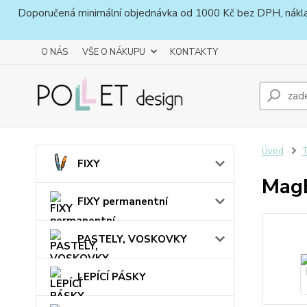
Doporučená minimální objednávka od 1000 Kč bez DPH, náklady 
O NÁS
VŠE O NÁKUPU
KONTAKTY
Úvod
FIXY
MagB
FIXY permanentní
PASTELY, VOSKOVKY
LEPÍCÍ PÁSKY