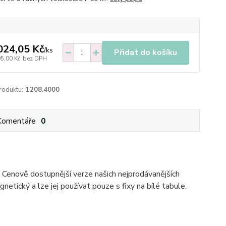
024,05 Kč
/
ks
Přidat do košíku
05,00 Kč
bez DPH
roduktu:
1208.4000
Komentáře
0
 Cenově dostupnější verze našich nejprodávanějších
gnetický a lze jej používat pouze s fixy na bílé tabule.