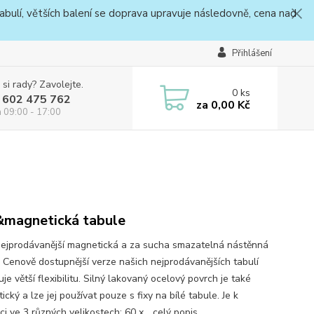
bulí, větších balení se doprava upravuje následovně, cena nad
Přihlášení
 si rady? Zavolejte.
0
ks
 602 475 762
za
0,00 Kč
a 09:00 - 17:00
&magnetická tabule
ejprodávanější magnetická a za sucha smazatelná nástěnná
! Cenově dostupnější verze našich nejprodávanějších tabulí
je větší flexibilitu. Silný lakovaný ocelový povrch je také
cký a lze jej používat pouze s fixy na bílé tabule. Je k
ci ve 3 různých velikostech: 60 x...
celý popis