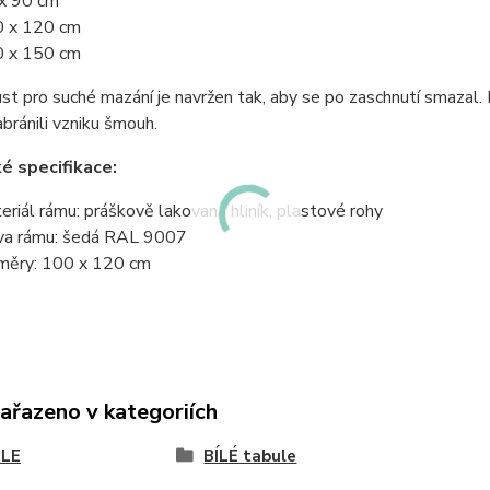
x 90 cm
 x 120 cm
 x 150 cm
ust pro suché mazání je navržen tak, aby se po zaschnutí smazal
bránili vzniku šmouh.
é specifikace:
eriál rámu: práškově lakovaná hliník, plastové rohy
va rámu: šedá RAL 9007
měry: 100 x 120 cm
zařazeno v kategoriích
LE
BÍLÉ tabule