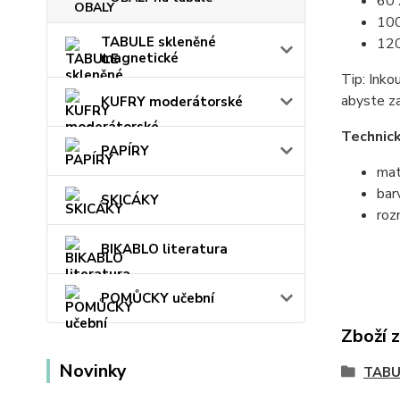
60 
100
TABULE skleněné
120
magnetické
Tip: Inko
abyste za
KUFRY moderátorské
Technick
PAPÍRY
mat
bar
SKICÁKY
roz
BIKABLO literatura
POMŮCKY učební
Zboží 
Novinky
TABU