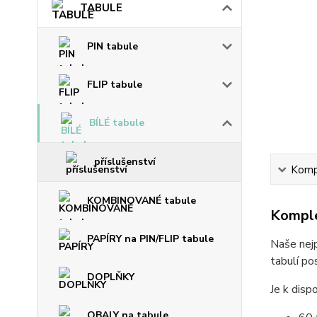
TABULE
PIN tabule
FLIP tabule
BÍLÉ tabule
příslušenství
Kompl
KOMBINOVANÉ tabule
Komple
PAPÍRY na PIN/FLIP tabule
Naše nejp
tabulí po
DOPLŇKY
Je k disp
OBALY na tabule