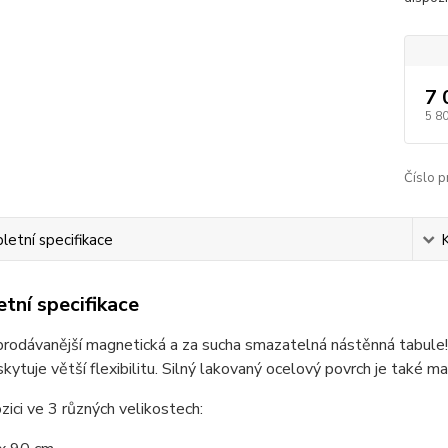
7 
5 8
Číslo p
etní specifikace
tní specifikace
rodávanější magnetická a za sucha smazatelná nástěnná tabule!
skytuje větší flexibilitu. Silný lakovaný ocelový povrch je také ma
ozici ve 3 různých velikostech: