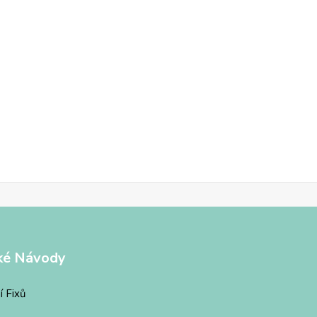
ké Návody
í Fixů