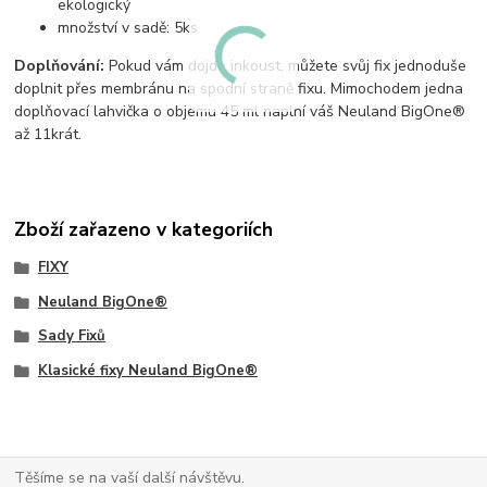
ekologický
množství v sadě: 5ks
Doplňování:
Pokud vám dojde inkoust, můžete svůj fix jednoduše
doplnit přes membránu na spodní straně fixu. Mimochodem jedna
doplňovací lahvička o objemu 45 ml naplní váš Neuland BigOne®
až 11krát.
Zboží zařazeno v kategoriích
FIXY
Neuland BigOne®
Sady Fixů
Klasické fixy Neuland BigOne®
Těšíme se na vaší další návštěvu.