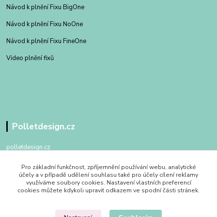
Návod k plnění Fixu BigOne
Návod k plnění Fixu NoOne
Návod k plnění Fixu FineOne
Video plnění fixů
Polletdesign.cz
polletdesign.cz
Pro základní funkčnost, zpříjemnění používání webu, analytické
+420 602 475 762
účely a v případě udělení souhlasu také pro účely cílení reklamy
po - pa 09:00 - 17:00
využíváme soubory cookies. Nastavení vlastních preferencí
cookies můžete kdykoli upravit odkazem ve spodní části stránek.
info@polletdesign.cz