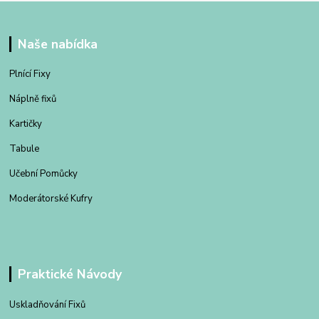
Naše nabídka
Plnící Fixy
Náplně fixů
Kartičky
Tabule
Učební Pomůcky
Moderátorské Kufry
Praktické Návody
Uskladňování Fixů