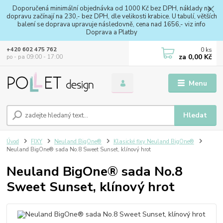
Doporučená minimální objednávka od 1000 Kč bez DPH, náklady na
dopravu začínají na 230,- bez DPH, dle velikosti krabice. U tabulí, větších
balení se doprava upravuje následovně, cena nad 1656,- viz info
Doprava a Platby
0
ks
+420 602 475 762
za
0,00 Kč
po - pa 09:00 - 17:00
Menu
Hledat
Úvod
FIXY
Neuland BigOne®
Klasické fixy Neuland BigOne®
Neuland BigOne® sada No.8 Sweet Sunset, klínový hrot
Neuland BigOne® sada No.8
Sweet Sunset, klínový hrot