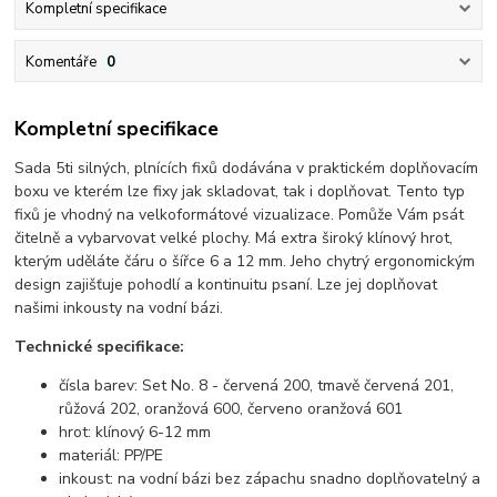
Kompletní specifikace
Komentáře
0
Kompletní specifikace
Sada 5ti silných, plnících fixů dodávána v praktickém doplňovacím
boxu ve kterém lze fixy jak skladovat, tak i doplňovat. Tento typ
fixů je vhodný na velkoformátové vizualizace. Pomůže Vám psát
čitelně a vybarvovat velké plochy. Má extra široký klínový hrot,
kterým uděláte čáru o šířce 6 a 12 mm. Jeho chytrý ergonomickým
design zajišťuje pohodlí a kontinuitu psaní. Lze jej doplňovat
našimi inkousty na vodní bázi.
Technické specifikace:
čísla barev: Set No. 8 - červená 200, tmavě červená 201,
růžová 202, oranžová 600, červeno oranžová 601
hrot: klínový 6-12 mm
materiál: PP/PE
inkoust: na vodní bázi bez zápachu snadno doplňovatelný a