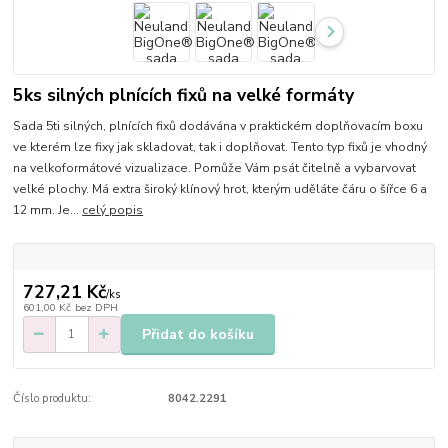
5ks silných plnících fixů na velké formáty
Sada 5ti silných, plnících fixů dodávána v praktickém doplňovacím boxu
ve kterém lze fixy jak skladovat, tak i doplňovat. Tento typ fixů je vhodný
na velkoformátové vizualizace. Pomůže Vám psát čitelně a vybarvovat
velké plochy. Má extra široký klínový hrot, kterým uděláte čáru o šířce 6 a
12 mm. Je...
celý popis
727,21 Kč
/
ks
601,00 Kč
bez DPH
Přidat do košíku
Číslo produktu:
8042.2291