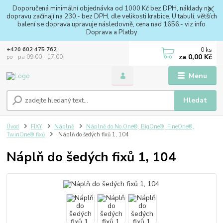
Doporučená minimální objednávka od 1000 Kč bez DPH, náklady na
dopravu začínají na 230,- bez DPH, dle velikosti krabice. U tabulí, větších
balení se doprava upravuje následovně, cena nad 1656,- viz info
Doprava a Platby
0
ks
+420 602 475 762
za
0,00 Kč
po - pa 09:00 - 17:00
Menu
Hledat
Úvod
FIXY
Náplně
Náplně do No.One®, BigOne®, FineOne®,
TwinOne® fixů
Náplň do šedých fixů 1, 104
Náplň do šedých fixů 1, 104