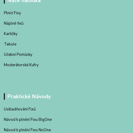
Naše nabídka
Plnící Fixy
Náplně fixů
Kartičky
Tabule
Učební Pomůcky
Moderátorské Kufry
Praktické Návody
Uskladňování Fixů
Návod k plnění Fixu BigOne
Návod k plnění Fixu NoOne