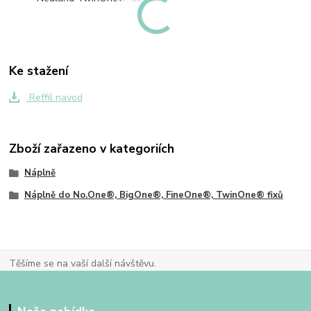
Ke stažení
Reffil navod
Zboží zařazeno v kategoriích
Náplně
Náplně do No.One®, BigOne®, FineOne®, TwinOne® fixů
Těšíme se na vaší další návštěvu.