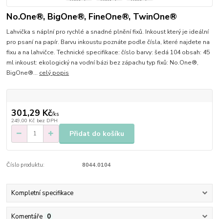
No.One®, BigOne®, FineOne®, TwinOne®
Lahvička s náplní pro rychlé a snadné plnění fixů. Inkoust který je ideální
pro psaní na papír. Barvu inkoustu poznáte podle čísla, které najdete na
fixu a na lahvičce. Technické specifikace: číslo barvy: šedá 104 obsah: 45
ml inkoust: ekologický na vodní bázi bez zápachu typ fixů: No.One®,
BigOne®...
celý popis
301,29 Kč
/
ks
249,00 Kč
bez DPH
Přidat do košíku
Číslo produktu:
8044.0104
Kompletní specifikace
Komentáře
0