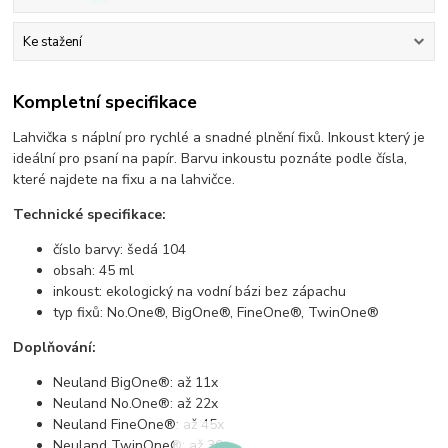
Ke stažení
Kompletní specifikace
Lahvička s náplní pro rychlé a snadné plnění fixů. Inkoust který je
ideální pro psaní na papír. Barvu inkoustu poznáte podle čísla,
které najdete na fixu a na lahvičce.
Technické specifikace:
číslo barvy: šedá 104
obsah: 45 ml
inkoust: ekologický na vodní bázi bez zápachu
typ fixů: No.One®, BigOne®, FineOne®, TwinOne®
Doplňování:
Neuland BigOne®: až 11x
Neuland No.One®: až 22x
Neuland FineOne®: až 45x
Neuland TwinOne®: až 30x