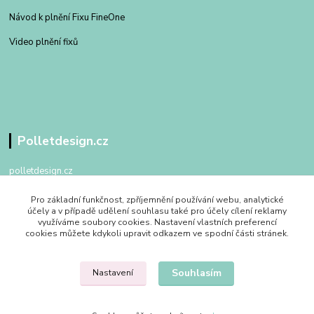
Návod k plnění Fixu FineOne
Video plnění fixů
Polletdesign.cz
polletdesign.cz
Pro základní funkčnost, zpříjemnění používání webu, analytické
+420 602 475 762
účely a v případě udělení souhlasu také pro účely cílení reklamy
po - pa 09:00 - 17:00
využíváme soubory cookies. Nastavení vlastních preferencí
cookies můžete kdykoli upravit odkazem ve spodní části stránek.
info@polletdesign.cz
Souhlasím
Nastavení