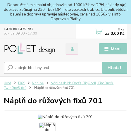
Doporučená minimální objednávka od 1000 Kč bez DPH, náklady na
dopravu začínají na 230,- bez DPH, dle velikosti krabice. U tabulí, větších
balení se doprava upravuje následovně, cena nad 1656,- viz info
Doprava a Platby
0
ks
+420 602 475 762
za
0,00 Kč
po - pa 09:00 - 17:00
Menu
Hledat
Úvod
FIXY
Náplně
Náplně do No.One®, BigOne®, FineOne®,
TwinOne® fixů
Náplň do růžových fixů 701
Náplň do růžových fixů 701