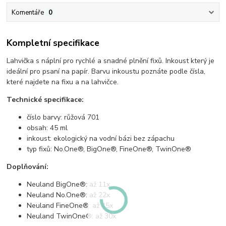
Komentáře
0
Kompletní specifikace
Lahvička s náplní pro rychlé a snadné plnění fixů. Inkoust který je
ideální pro psaní na papír. Barvu inkoustu poznáte podle čísla,
které najdete na fixu a na lahvičce.
Technické specifikace:
číslo barvy: růžová 701
obsah: 45 ml
inkoust: ekologický na vodní bázi bez zápachu
typ fixů: No.One®, BigOne®, FineOne®, TwinOne®
Doplňování:
Neuland BigOne®: až 11x
Neuland No.One®: až 22x
Neuland FineOne®: až 45x
Neuland TwinOne®: až 30x