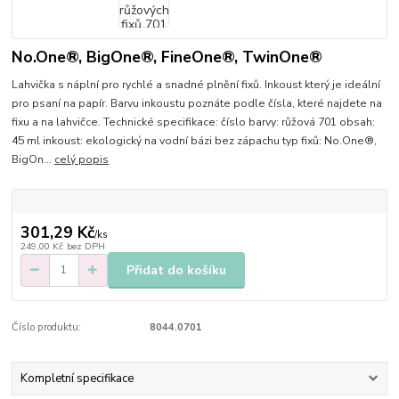
No.One®, BigOne®, FineOne®, TwinOne®
Lahvička s náplní pro rychlé a snadné plnění fixů. Inkoust který je ideální
pro psaní na papír. Barvu inkoustu poznáte podle čísla, které najdete na
fixu a na lahvičce. Technické specifikace: číslo barvy: růžová 701 obsah:
45 ml inkoust: ekologický na vodní bázi bez zápachu typ fixů: No.One®,
BigOn...
celý popis
301,29 Kč
/
ks
249,00 Kč
bez DPH
Přidat do košíku
Číslo produktu:
8044.0701
Kompletní specifikace