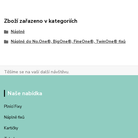
Zboží zařazeno v kategoriích
Náplně
Náplně do No.One®, BigOne®, FineOne®, TwinOne® fixů
Těšíme se na vaší další návštěvu.
Naše nabídka
Plnící Fixy
Náplně fixů
Kartičky