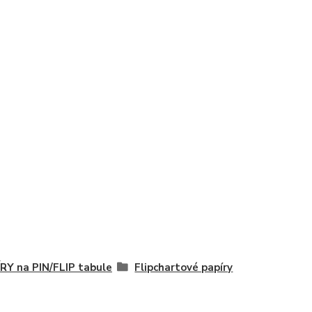
RY na PIN/FLIP tabule
Flipchartové papíry