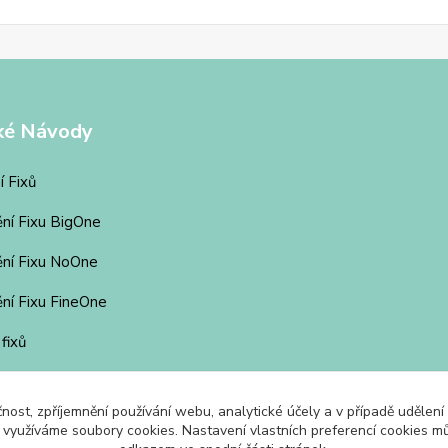
ké Návody
í Fixů
ění Fixu BigOne
ění Fixu NoOne
ní Fixu FineOne
 fixů
čnost, zpříjemnění používání webu, analytické účely a v případě udělení
y využíváme soubory cookies. Nastavení vlastních preferencí cookies mů