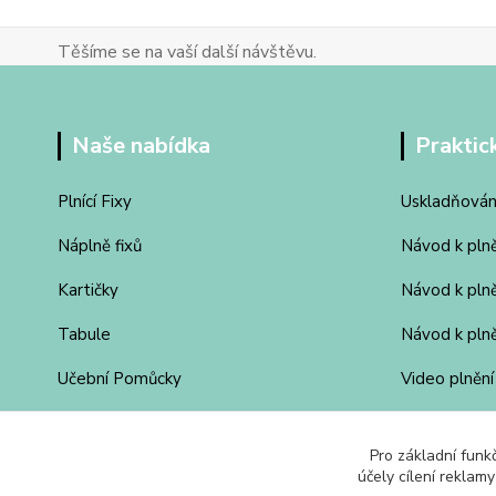
Těšíme se na vaší další návštěvu.
Naše nabídka
Praktic
Plnící Fixy
Uskladňován
Náplně fixů
Návod k pln
Kartičky
Návod k pln
Tabule
Návod k plně
Učební Pomůcky
Video plnění
Moderátorské Kufry
Pro základní funk
účely cílení reklam