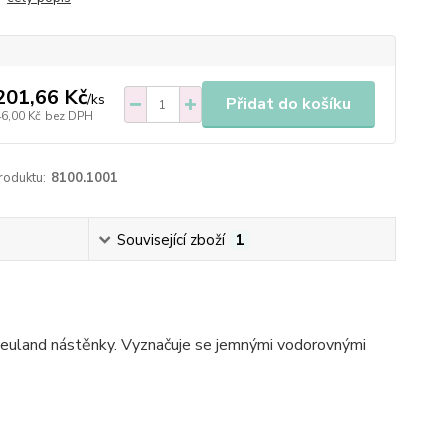
201,66 Kč
/
ks
Přidat do košíku
46,00 Kč
bez DPH
roduktu:
8100.1001
Související zboží
1
e Neuland nástěnky. Vyznačuje se jemnými vodorovnými