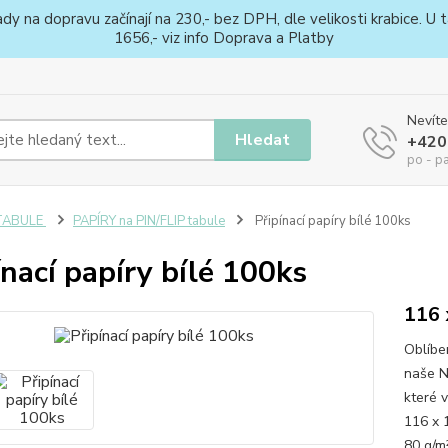
na dopravu začínají na 230,- bez DPH, dle velikosti krabice. U ta
1656,- viz info Doprava a Platby
Nevíte
Hledat
+420
po - p
TABULE
PAPÍRY na PIN/FLIP tabule
Připínací papíry bílé 100ks
ínací papíry bílé 100ks
116 
Oblíben
naše N
které 
116 x 
80 g/m