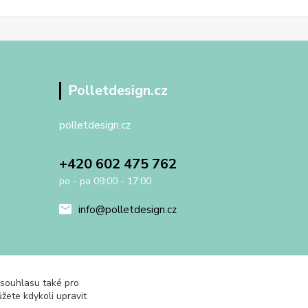
Polletdesign.cz
polletdesign.cz
+420 602 475 762
po - pa 09:00 - 17:00
info@polletdesign.cz
 souhlasu také pro
žete kdykoli upravit