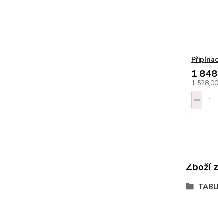
Připínac
1 848
1 528,0
Zboží 
TABU