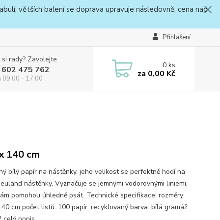
bulí, větších balení se doprava upravuje následovně, cena nad
Přihlášení
 si rady? Zavolejte.
0
ks
 602 475 762
za
0,00 Kč
a 09:00 - 17:00
x 140 cm
ý bílý papír na nástěnky, jeho velikost se perfektně hodí na
euland nástěnky. Vyznačuje se jemnými vodorovnými liniemi,
vám pomohou úhledně psát. Technické specifikace: rozměry:
140 cm počet listů: 100 papír: recyklovaný barva: bílá gramáž:
²
celý popis