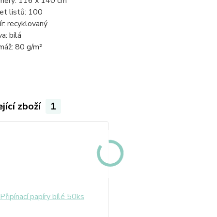
měry: 116 x 140 cm
et listů: 100
ír: recyklovaný
a: bílá
máž: 80 g/m²
jící zboží
1