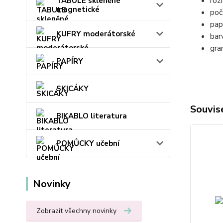
roz
TABULE skleněné
magnetické
poč
pap
KUFRY moderátorské
barv
gra
PAPÍRY
SKICÁKY
Souvise
BIKABLO literatura
POMŮCKY učební
Novinky
Zobrazit všechny novinky