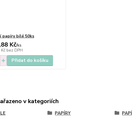
í papíry bílé 50ks
,88 Kč
/
ks
0 Kč
bez DPH
Přidat do košíku
zařazeno v kategoriích
LE
PAPÍRY
PAPÍ