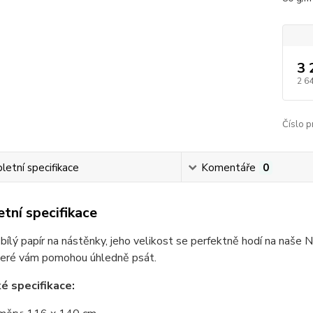
3 
2 6
Číslo p
etní specifikace
Komentáře
0
tní specifikace
bílý papír na nástěnky, jeho velikost se perfektně hodí na naš
které vám pomohou úhledně psát.
é specifikace: