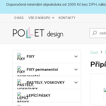
Doporučená minimální objednávka od 1000 Kč bez DPH, náklady 
O NÁS
VŠE O NÁKUPU
KONTAKTY
Úvod
FIXY
Přip
FIXY permanentní
PASTELY, VOSKOVKY
LEPÍCÍ PÁSKY