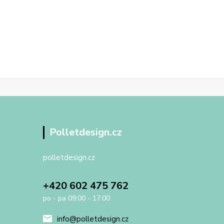
Polletdesign.cz
polletdesign.cz
+420 602 475 762
po - pa 09:00 - 17:00
info@polletdesign.cz