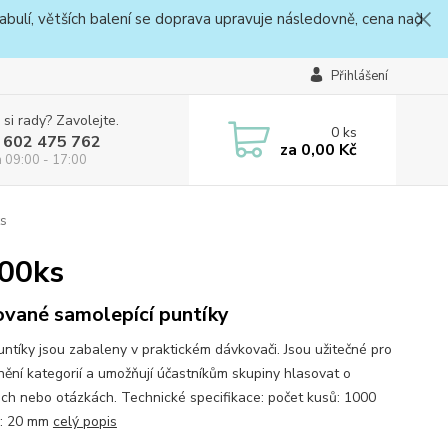
bulí, větších balení se doprava upravuje následovně, cena nad
Přihlášení
 si rady? Zavolejte.
0
ks
 602 475 762
za
0,00 Kč
a 09:00 - 17:00
ks
000ks
ované samolepící puntíky
untíky jsou zabaleny v praktickém dávkovači. Jsou užitečné pro
nění kategorií a umožňují účastníkům skupiny hlasovat o
ch nebo otázkách. Technické specifikace: počet kusů: 1000
r: 20 mm
celý popis