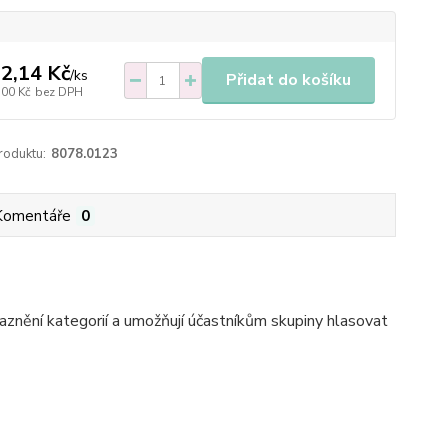
2,14 Kč
/
ks
Přidat do košíku
,00 Kč
bez DPH
roduktu:
8078.0123
Komentáře
0
raznění kategorií a umožňují účastníkům skupiny hlasovat