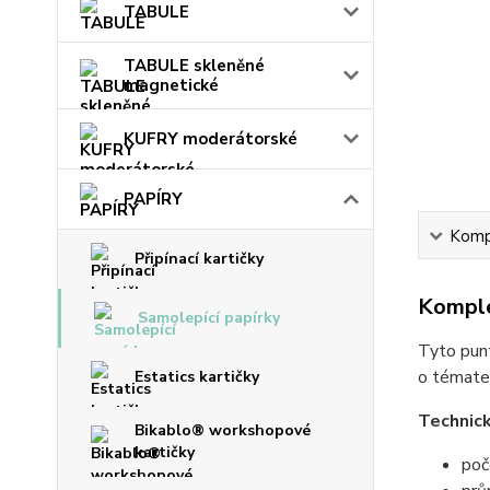
TABULE
TABULE skleněné
magnetické
KUFRY moderátorské
PAPÍRY
Kompl
Připínací kartičky
Komple
Samolepící papírky
Tyto punt
o témate
Estatics kartičky
Technick
Bikablo® workshopové
kartičky
poč