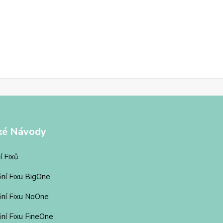
ké Návody
í Fixů
ění Fixu BigOne
ění Fixu NoOne
ní Fixu FineOne