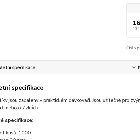
16
134
Číslo p
etní specifikace
tní specifikace
íky jsou zabaleny v praktickém dávkovači. Jsou užitečné pro zvý
ch nebo otázkách.
é specifikace:
et kusů: 1000