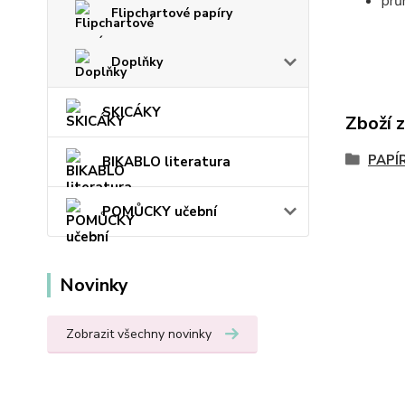
prů
Flipchartové papíry
Doplňky
SKICÁKY
Zboží 
PAPÍ
BIKABLO literatura
POMŮCKY učební
Novinky
Zobrazit všechny novinky