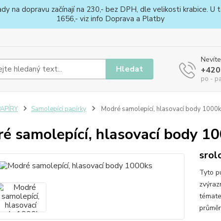
na dopravu začínají na 230,- bez DPH, dle velikosti krabice. U ta
1656,- viz info Doprava a Platby
Nevíte
Hledat
+420
po - p
PAPÍRY
Samolepící papírky
Modré samolepící, hlasovací body 1000
é samolepící, hlasovací body 1
srol
Tyto p
zvýraz
témate
průmě