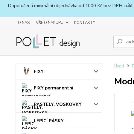
Doporučená minimální objednávka od 1000 Kč bez DPH, náklady 
O NÁS
VŠE O NÁKUPU
KONTAKTY
Úvod
FIXY
Modr
FIXY permanentní
PASTELY, VOSKOVKY
LEPÍCÍ PÁSKY