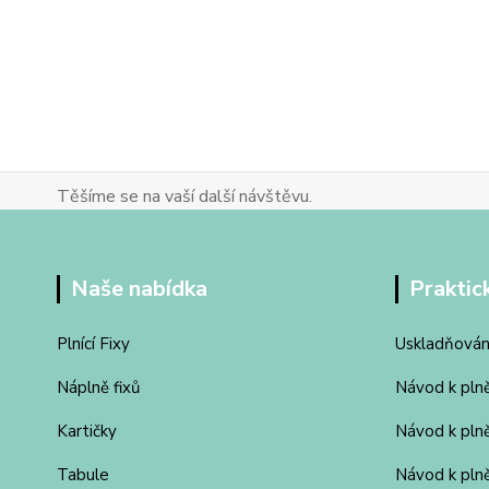
Těšíme se na vaší další návštěvu.
Naše nabídka
Praktic
Plnící Fixy
Uskladňován
Náplně fixů
Návod k pln
Kartičky
Návod k pln
Tabule
Návod k plně