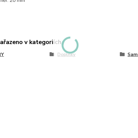
měr: 20 mm
zařazeno v kategoriích
RY
Doplňky
Samo