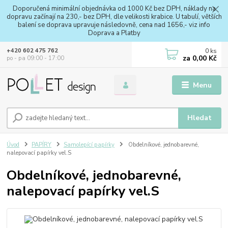
Doporučená minimální objednávka od 1000 Kč bez DPH, náklady na
dopravu začínají na 230,- bez DPH, dle velikosti krabice. U tabulí, větších
balení se doprava upravuje následovně, cena nad 1656,- viz info
Doprava a Platby
0
ks
+420 602 475 762
za
0,00 Kč
po - pa 09:00 - 17:00
Menu
Hledat
Úvod
PAPÍRY
Samolepící papírky
Obdelníkové, jednobarevné,
nalepovací papírky vel.S
Obdelníkové, jednobarevné,
nalepovací papírky vel.S