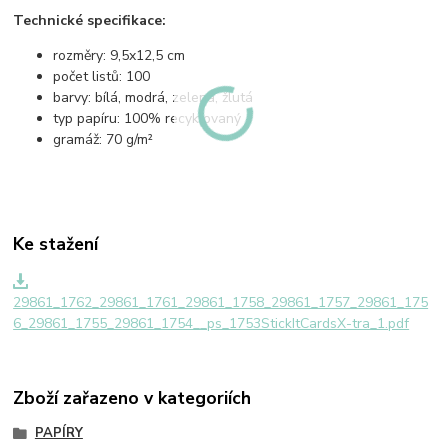
Technické specifikace:
rozměry: 9,5x12,5 cm
počet listů: 100
barvy: bílá, modrá, zelená, žlutá
typ papíru: 100% recyklovaný
gramáž: 70 g/m²
Ke stažení
29861_1762_29861_1761_29861_1758_29861_1757_29861_175
6_29861_1755_29861_1754__ps_1753StickItCardsX-tra_1.pdf
Zboží zařazeno v kategoriích
PAPÍRY