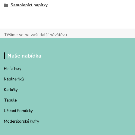
Samolepící papírky
Těšíme se na vaší další návštěvu.
Naše nabídka
Plnící Fixy
Náplně fixů
Kartičky
Tabule
Učební Pomůcky
Moderátorské Kufry