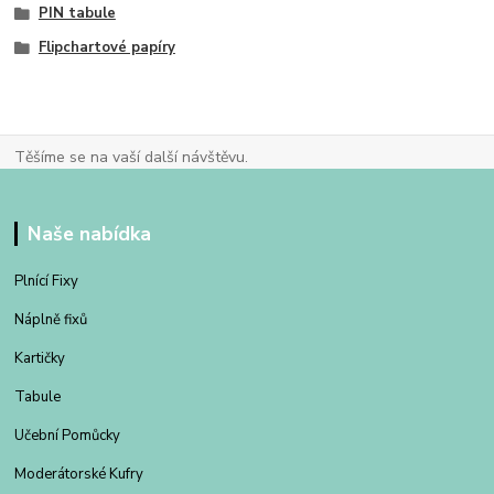
PIN tabule
Flipchartové papíry
Těšíme se na vaší další návštěvu.
Naše nabídka
Plnící Fixy
Náplně fixů
Kartičky
Tabule
Učební Pomůcky
Moderátorské Kufry