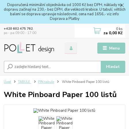
Doporučená minimální objednávka od 1000 Kč bez DPH, náklady na
dopravu začínají na 230,- bez DPH, dle velikosti krabice. U tabulí, větších
balení se doprava upravuje následovně, cena nad 1656,- viz info
Doprava a Platby
0
ks
+420 602 475 762
za
0,00 Kč
po - pa 09:00 - 17:00
Menu
Hledat
Úvod
TABULE
PIN tabule
White Pinboard Paper 100 listů
White Pinboard Paper 100 listů