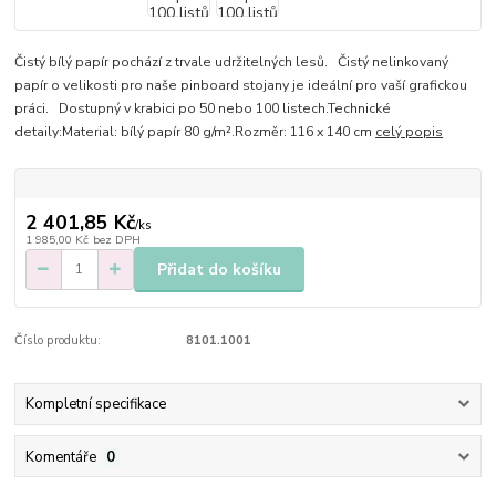
Čistý bílý papír pochází z trvale udržitelných lesů. Čistý nelinkovaný
papír o velikosti pro naše pinboard stojany je ideální pro vaší grafickou
práci. Dostupný v krabici po 50 nebo 100 listech.Technické
detaily:Material: bílý papír 80 g/m².Rozměr: 116 x 140 cm
celý popis
2 401,85 Kč
/
ks
1 985,00 Kč
bez DPH
Přidat do košíku
Číslo produktu:
8101.1001
Kompletní specifikace
Komentáře
0