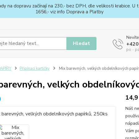
na dopravu začínají na 230,- bez DPH, dle velikosti krabice. U ta
1656,- viz info Doprava a Platby
Nevíte
Hledat
+420
po - p
PAPÍRY
Připínací kartičky
Mix barevných, velkých obdelníkových papí
barevných, velkých obdelníkovýc
14,9
Náš ne
používa
nápadů
Vám po
rozměry