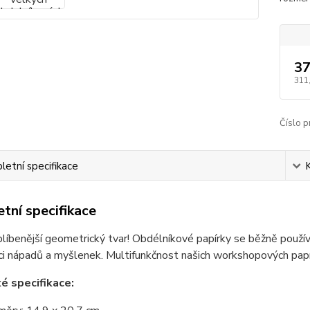
37
311
Číslo p
etní specifikace
tní specifikace
líbenější geometrický tvar! Obdélníkové papírky se běžně používa
i nápadů a myšlenek. Multifunkčnost našich workshopových papír
é specifikace: