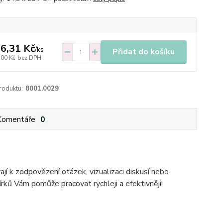
6,31 Kč
/
ks
Přidat do košíku
,00 Kč
bez DPH
roduktu:
8001.0029
Komentáře
0
jí k zodpovězení otázek, vizualizaci diskusí nebo
ků Vám pomůže pracovat rychleji a efektivněji!