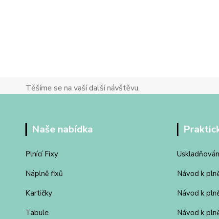
Těšíme se na vaší další návštěvu.
Naše nabídka
Praktic
Plnící Fixy
Uskladňován
Náplně fixů
Návod k pln
Kartičky
Návod k pln
Tabule
Návod k plně