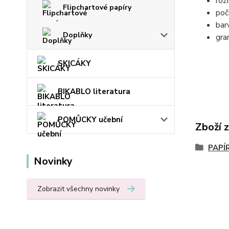
roz
Flipchartové papíry
poč
bar
Doplňky
gra
SKICÁKY
BIKABLO literatura
POMŮCKY učební
Zboží 
PAPÍ
Novinky
Zobrazit všechny novinky