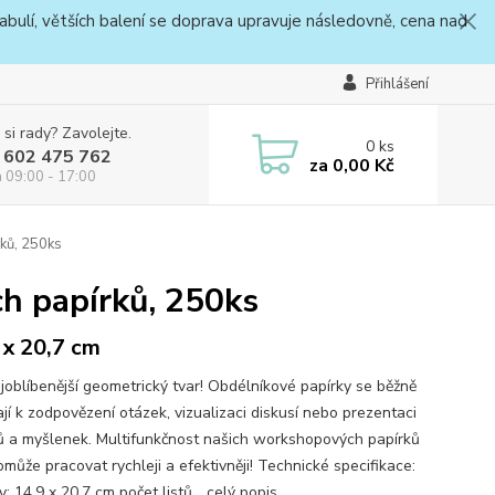
bulí, větších balení se doprava upravuje následovně, cena nad
Přihlášení
 si rady? Zavolejte.
0
ks
 602 475 762
za
0,00 Kč
a 09:00 - 17:00
rků, 250ks
h papírků, 250ks
 x 20,7 cm
joblíbenější geometrický tvar! Obdélníkové papírky se běžně
jí k zodpovězení otázek, vizualizaci diskusí nebo prezentaci
 a myšlenek. Multifunkčnost našich workshopových papírků
může pracovat rychleji a efektivněji! Technické specifikace:
: 14,9 x 20,7 cm počet listů...
celý popis