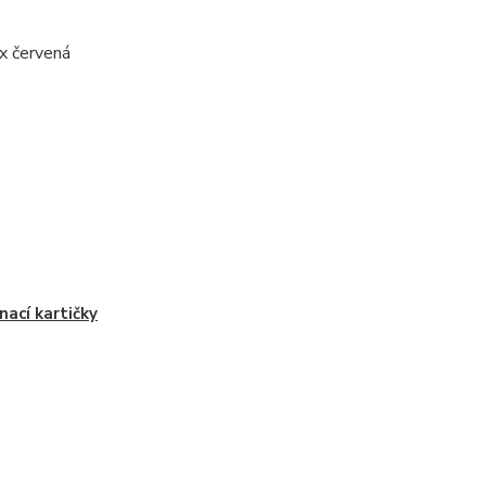
0x červená
ínací kartičky