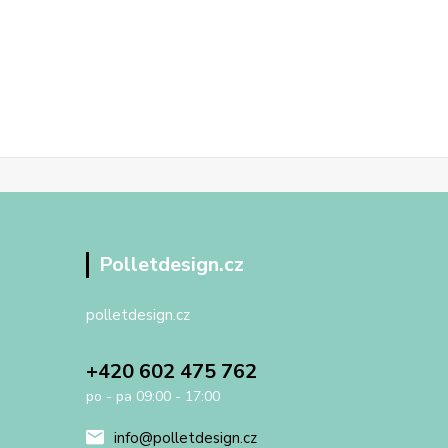
Polletdesign.cz
polletdesign.cz
+420 602 475 762
po - pa 09:00 - 17:00
info@polletdesign.cz