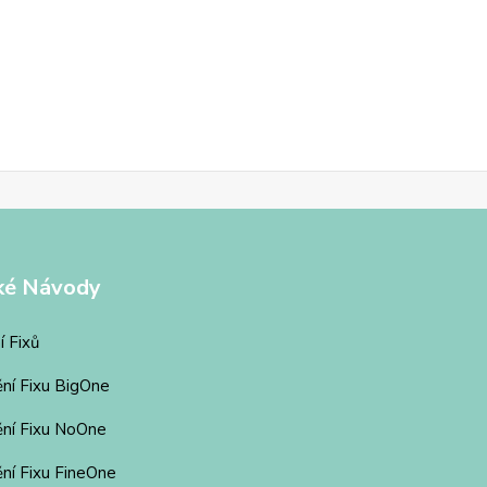
ké Návody
í Fixů
ění Fixu BigOne
ění Fixu NoOne
ní Fixu FineOne