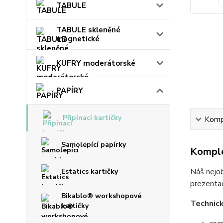
TABULE
TABULE skleněné
magnetické
KUFRY moderátorské
PAPÍRY
Připínací kartičky
Kompl
Samolepící papírky
Komple
Náš nejob
Estatics kartičky
prezentac
Bikablo® workshopové
Technick
kartičky