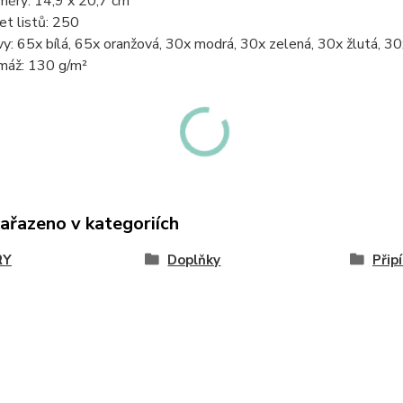
měry: 14,9 x 20,7 cm
et listů: 250
vy: 65x bílá, 65x oranžová, 30x modrá, 30x zelená, 30x žlutá, 3
máž: 130 g/m²
zařazeno v kategoriích
RY
Doplňky
Přip