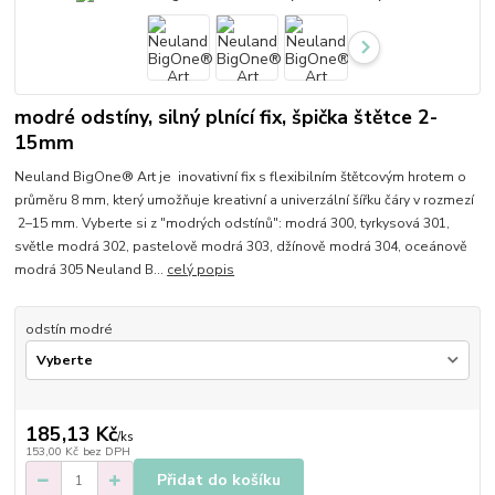
modré odstíny, silný plnící fix, špička štětce 2-
15mm
Neuland BigOne® Art je inovativní fix s flexibilním štětcovým hrotem o
průměru 8 mm, který umožňuje kreativní a univerzální šířku čáry v rozmezí
2–15 mm. Vyberte si z "modrých odstínů": modrá 300, tyrkysová 301,
světle modrá 302, pastelově modrá 303, džínově modrá 304, oceánově
modrá 305 Neuland B...
celý popis
odstín modré
185,13 Kč
/
ks
153,00 Kč
bez DPH
Přidat do košíku