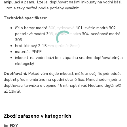
anipulaci a psaní. Lze jej doplňovat našimi inkousty na vodní bázi.
Hrot je taky možné podle potřeby vyměnit.
Technické specifikace:
číslo barvy: modrá 300, tyrkysová 301, světle modrá 302,
pastelově modrá 303, džínově modrá 304, oceánově modrá
305
hrot: klínový 2-15 mm (průměr 8mm)
materiál: PP/PE
inkoust: na vodní bázi bez zápachu snadno doplňovatelný a
ekologický
Doplňování:
Pokud vám dojde inkoust, můžete svůj fix jednoduše
doplnit přes membránu na spodní straně fixu. Mimochodem jedna
doplňovací lahvička o objemu 45 ml naplní váš Neuland BigOne®
až 11krát.
Zboží zařazeno v kategoriích
FIXY