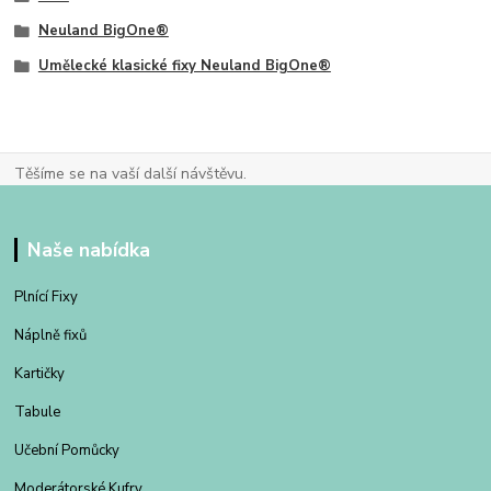
Neuland BigOne®
Umělecké klasické fixy Neuland BigOne®
Těšíme se na vaší další návštěvu.
Naše nabídka
Plnící Fixy
Náplně fixů
Kartičky
Tabule
Učební Pomůcky
Moderátorské Kufry