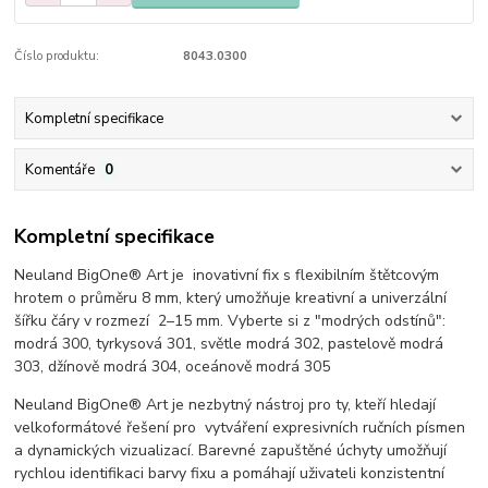
Číslo produktu:
8043.0300
Kompletní specifikace
Komentáře
0
Kompletní specifikace
Neuland BigOne® Art je inovativní fix s flexibilním štětcovým
hrotem o průměru 8 mm, který umožňuje kreativní a univerzální
šířku čáry v rozmezí 2–15 mm. Vyberte si z "modrých odstínů":
modrá 300, tyrkysová 301, světle modrá 302, pastelově modrá
303, džínově modrá 304, oceánově modrá 305
Neuland BigOne® Art je nezbytný nástroj pro ty, kteří hledají
velkoformátové řešení pro vytváření expresivních ručních písmen
a dynamických vizualizací. Barevné zapuštěné úchyty umožňují
rychlou identifikaci barvy fixu a pomáhají uživateli konzistentní