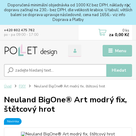
Doporučená minimální objednávka od 1000 Kč bez DPH, náklady na
dopravu začínají na 230,- bez DPH, dle velikosti krabice. U tabulí, větších
balení se doprava upravuje následovně, cena nad 1656,- viz info
Doprava a Platby
0
ks
+420 602 475 762
za
0,00 Kč
po - pa 09:00 - 17:00
Menu
Hledat
Úvod
FIXY
Neuland BigOne® Art modrý fix, štětcový hrot
Neuland BigOne® Art modrý fix,
štětcový hrot
Novinka