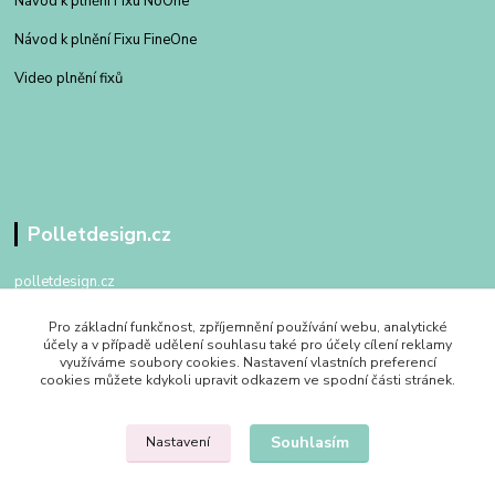
Návod k plnění Fixu NoOne
Návod k plnění Fixu FineOne
Video plnění fixů
Polletdesign.cz
polletdesign.cz
Pro základní funkčnost, zpříjemnění používání webu, analytické
+420 602 475 762
účely a v případě udělení souhlasu také pro účely cílení reklamy
po - pa 09:00 - 17:00
využíváme soubory cookies. Nastavení vlastních preferencí
cookies můžete kdykoli upravit odkazem ve spodní části stránek.
info@polletdesign.cz
Souhlasím
Nastavení