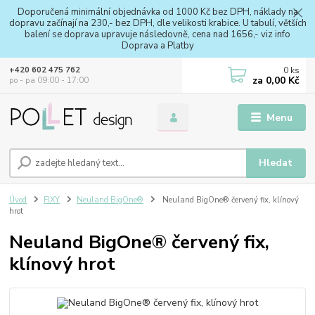
Doporučená minimální objednávka od 1000 Kč bez DPH, náklady na
dopravu začínají na 230,- bez DPH, dle velikosti krabice. U tabulí, větších
balení se doprava upravuje následovně, cena nad 1656,- viz info
Doprava a Platby
0
ks
+420 602 475 762
za
0,00 Kč
po - pa 09:00 - 17:00
Menu
Hledat
Úvod
FIXY
Neuland BigOne®
Neuland BigOne® červený fix, klínový
hrot
Neuland BigOne® červený fix,
klínový hrot