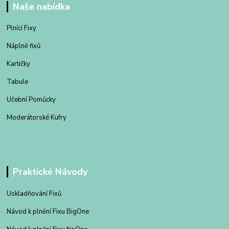
Naše nabídka
Plnící Fixy
Náplně fixů
Kartičky
Tabule
Učební Pomůcky
Moderátorské Kufry
Praktické Návody
Uskladňování Fixů
Návod k plnění Fixu BigOne