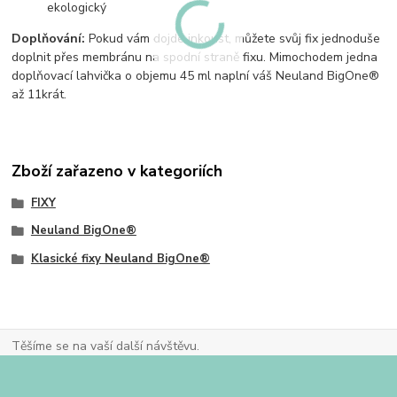
ekologický
Doplňování:
Pokud vám dojde inkoust, můžete svůj fix jednoduše
doplnit přes membránu na spodní straně fixu. Mimochodem jedna
doplňovací lahvička o objemu 45 ml naplní váš Neuland BigOne®
až 11krát.
Zboží zařazeno v kategoriích
FIXY
Neuland BigOne®
Klasické fixy Neuland BigOne®
Těšíme se na vaší další návštěvu.