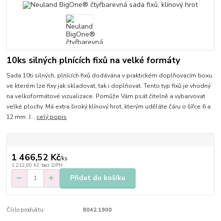
10ks silných plnících fixů na velké formáty
Sada 10ti silných, plnících fixů dodávána v praktickém doplňovacím boxu
ve kterém lze fixy jak skladovat, tak i doplňovat. Tento typ fixů je vhodný
na velkoformátové vizualizace. Pomůže Vám psát čitelně a vybarvovat
velké plochy. Má extra široký klínový hrot, kterým uděláte čáru o šířce 6 a
12 mm. J...
celý popis
1 466,52 Kč
/
ks
1 212,00 Kč
bez DPH
Přidat do košíku
Číslo produktu:
8042.1900