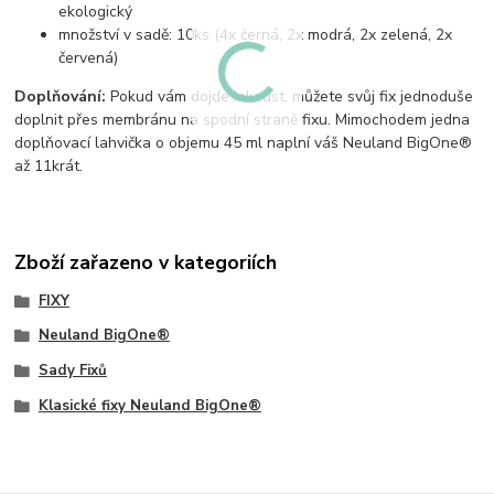
ekologický
množství v sadě: 10ks (4x černá, 2x modrá, 2x zelená, 2x
červená)
Doplňování:
Pokud vám dojde inkoust, můžete svůj fix jednoduše
doplnit přes membránu na spodní straně fixu. Mimochodem jedna
doplňovací lahvička o objemu 45 ml naplní váš Neuland BigOne®
až 11krát.
Zboží zařazeno v kategoriích
FIXY
Neuland BigOne®
Sady Fixů
Klasické fixy Neuland BigOne®