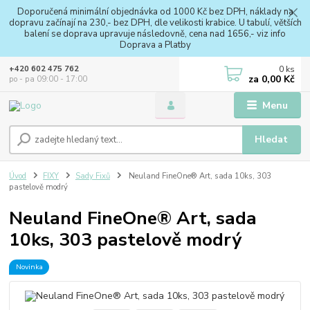
Doporučená minimální objednávka od 1000 Kč bez DPH, náklady na
dopravu začínají na 230,- bez DPH, dle velikosti krabice. U tabulí, větších
balení se doprava upravuje následovně, cena nad 1656,- viz info
Doprava a Platby
0
ks
+420 602 475 762
za
0,00 Kč
po - pa 09:00 - 17:00
Menu
Hledat
Úvod
FIXY
Sady Fixů
Neuland FineOne® Art, sada 10ks, 303
pastelově modrý
Neuland FineOne® Art, sada
10ks, 303 pastelově modrý
Novinka