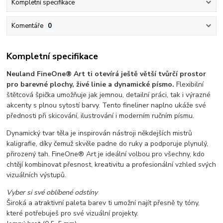
Kompletní specifikace
Komentáře
0
Kompletní specifikace
Neuland FineOne® Art ti otevírá ještě větší tvůrčí prostor
pro barevné plochy, živé linie a dynamické písmo.
Flexibilní
štětcová špička umožňuje jak jemnou, detailní práci, tak i výrazné
akcenty s plnou sytostí barvy. Tento fineliner naplno ukáže své
přednosti při skicování, ilustrování i moderním ručním písmu.
Dynamický tvar těla je inspirován nástroji někdejších mistrů
kaligrafie, díky čemuž skvěle padne do ruky a podporuje plynulý,
přirozený tah. FineOne® Art je ideální volbou pro všechny, kdo
chtějí kombinovat přesnost, kreativitu a profesionální vzhled svých
vizuálních výstupů.
Vyber si své oblíbené odstíny
Široká a atraktivní paleta barev ti umožní najít přesně ty tóny,
které potřebuješ pro své vizuální projekty.