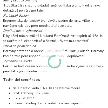
Jemný hrot (0,5–5 mm)
Tloušťku čáry snadno ovládáš změnou tlaku a úhlu – od jemných
detailů až po výrazné tahy.
Puristický design
Ergonomický, dynamický tvar skvěle padne do ruky. Víčko je
navrženo tak, aby pero neodkutálelo ze stolu.
Doplňuj místo vyhazování
Díky 45ml náplni můžeš Neuland FineOne® Art doplnit až 45×. Je
to udržitelné, ekonomické a šetrné k životnímu prostředí.
Barva na první pohled
Barevný prstenec a barevný disk okamžitě ukazují odstín. Barevný
kód na těle pera usnadňuje objednávání i doplňování.
Vyměnitelná špička
Pokud se hrot časem opotřebuje, jednoduše ho vyměníš za nový –
pero tak vydrží mnohem déle.
Technické specifikace:
čísla barev: Sada 10ks 303 pastelově modrá
hrot: štětcový 0,5-5 mm
materiál: PP/PE
inkoust: ekologicky na vodní bázi bez zápachu