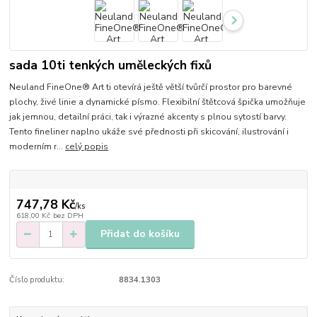
sada 10ti tenkých uměleckých fixů
Neuland FineOne® Art ti otevírá ještě větší tvůrčí prostor pro barevné
plochy, živé linie a dynamické písmo. Flexibilní štětcová špička umožňuje
jak jemnou, detailní práci, tak i výrazné akcenty s plnou sytostí barvy.
Tento fineliner naplno ukáže své přednosti při skicování, ilustrování i
moderním r...
celý popis
747,78 Kč
/
ks
618,00 Kč
bez DPH
Přidat do košíku
Číslo produktu:
8834.1303