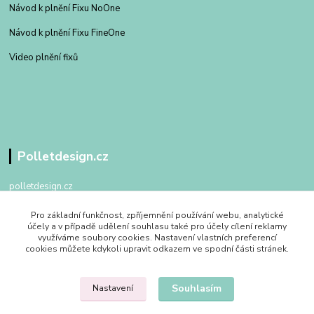
Návod k plnění Fixu NoOne
Návod k plnění Fixu FineOne
Video plnění fixů
Polletdesign.cz
polletdesign.cz
Pro základní funkčnost, zpříjemnění používání webu, analytické
+420 602 475 762
účely a v případě udělení souhlasu také pro účely cílení reklamy
po - pa 09:00 - 17:00
využíváme soubory cookies. Nastavení vlastních preferencí
cookies můžete kdykoli upravit odkazem ve spodní části stránek.
info@polletdesign.cz
Souhlasím
Nastavení