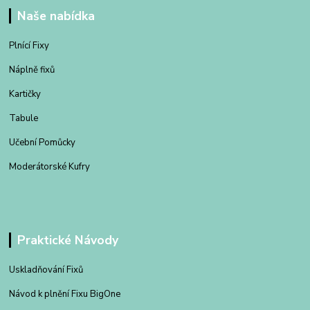
Naše nabídka
Plnící Fixy
Náplně fixů
Kartičky
Tabule
Učební Pomůcky
Moderátorské Kufry
Praktické Návody
Uskladňování Fixů
Návod k plnění Fixu BigOne