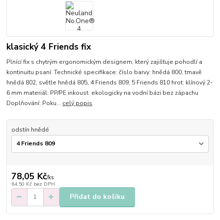
klasický 4 Friends fix
Plnící fix s chytrým ergonomickým designem, který zajišťuje pohodlí a
kontinuitu psaní. Technické specifikace: číslo barvy: hnědá 800, tmavě
hnědá 802, světle hnědá 805, 4 Friends 809, 5 Friends 810 hrot: klínový 2-
6 mm materiál: PP/PE inkoust: ekologicky na vodní bázi bez zápachu
Doplňování: Poku...
celý popis
odstín hnědé
78,05 Kč
/
ks
64,50 Kč
bez DPH
Přidat do košíku