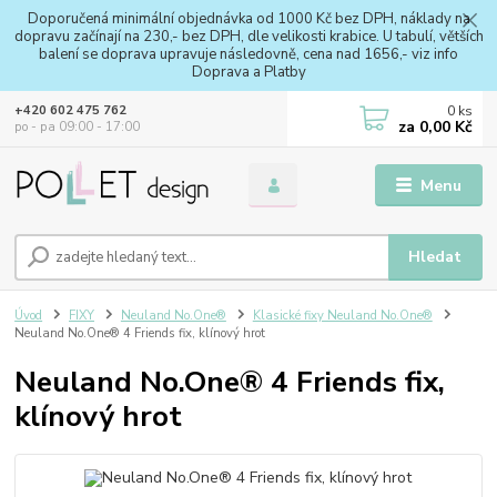
Doporučená minimální objednávka od 1000 Kč bez DPH, náklady na
dopravu začínají na 230,- bez DPH, dle velikosti krabice. U tabulí, větších
balení se doprava upravuje následovně, cena nad 1656,- viz info
Doprava a Platby
0
ks
+420 602 475 762
za
0,00 Kč
po - pa 09:00 - 17:00
Menu
Hledat
Úvod
FIXY
Neuland No.One®
Klasické fixy Neuland No.One®
Neuland No.One® 4 Friends fix, klínový hrot
Neuland No.One® 4 Friends fix,
klínový hrot