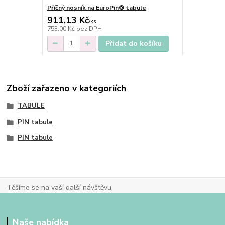
Příčný nosník na EuroPin® tabule
911,13 Kč
/
ks
753,00 Kč
bez DPH
Přidat do košíku
Zboží zařazeno v kategoriích
TABULE
PIN tabule
PIN tabule
Těšíme se na vaší další návštěvu.
Naše nabídka