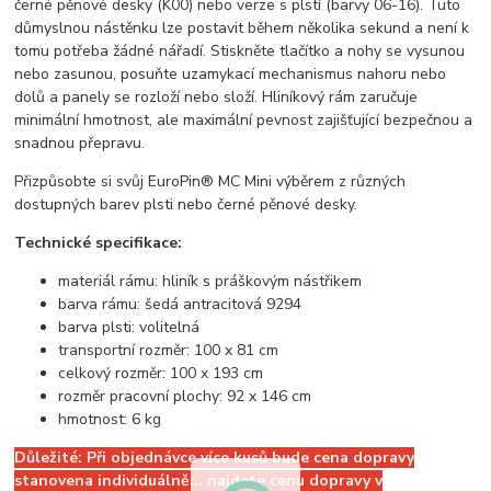
černé pěnové desky (K00) nebo verze s plstí (barvy 06-16). Tuto
důmyslnou nástěnku lze postavit během několika sekund a není k
tomu potřeba žádné nářadí. Stiskněte tlačítko a nohy se vysunou
nebo zasunou, posuňte uzamykací mechanismus nahoru nebo
dolů a panely se rozloží nebo složí. Hliníkový rám zaručuje
minimální hmotnost, ale maximální pevnost zajišťující bezpečnou a
snadnou přepravu.
Přizpůsobte si svůj EuroPin® MC Mini výběrem z různých
dostupných barev plsti nebo černé pěnové desky.
Technické specifikace:
materiál rámu: hliník s práškovým nástřikem
barva rámu: šedá antracitová 9294
barva plsti: volitelná
transportní rozměr: 100 x 81 cm
celkový rozměr: 100 x 193 cm
rozměr pracovní plochy: 92 x 146 cm
hmotnost: 6 kg
Důležité:
Při objednávce více kusů bude cena dopravy
stanovena individuálně... najdete cenu dopravy v