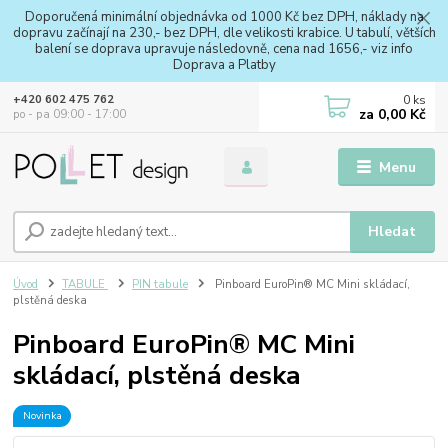
Doporučená minimální objednávka od 1000 Kč bez DPH, náklady na
dopravu začínají na 230,- bez DPH, dle velikosti krabice. U tabulí, větších
balení se doprava upravuje následovně, cena nad 1656,- viz info
Doprava a Platby
0
ks
+420 602 475 762
za
0,00 Kč
po - pa 09:00 - 17:00
Menu
Hledat
Úvod
TABULE
PIN tabule
Pinboard EuroPin® MC Mini skládací,
plstěná deska
Pinboard EuroPin® MC Mini
skládací, plstěná deska
Novinka