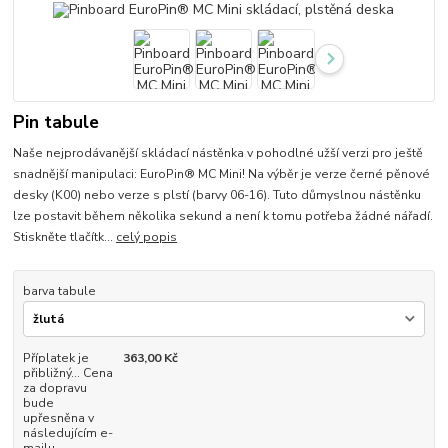
Pin tabule
Naše nejprodávanější skládací nástěnka v pohodlné užší verzi pro ještě
snadnější manipulaci: EuroPin® MC Mini! Na výběr je verze černé pěnové
desky (K00) nebo verze s plstí (barvy 06-16). Tuto důmyslnou nástěnku
lze postavit během několika sekund a není k tomu potřeba žádné nářadí.
Stiskněte tlačítk...
celý popis
barva tabule
Příplatek je
363,00 Kč
přibližný... Cena
za dopravu
bude
upřesněna v
následujícím e-
mailu