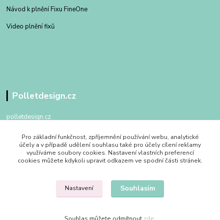
Návod k plnění Fixu FineOne
Video plnění fixů
Polletdesign.cz
polletdesign.cz
Pro základní funkčnost, zpříjemnění používání webu, analytické
+420 602 475 762
účely a v případě udělení souhlasu také pro účely cílení reklamy
po - pa 09:00 - 17:00
využíváme soubory cookies. Nastavení vlastních preferencí
cookies můžete kdykoli upravit odkazem ve spodní části stránek.
info@polletdesign.cz
Souhlasím
Nastavení
Souhlas můžete odmítnout
zde
.