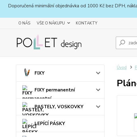
Doporučená minimální objednávka od 1000 Kč bez DPH, náklady 
O NÁS
VŠE O NÁKUPU
KONTAKTY
Úvod
FIXY
Plán
FIXY permanentní
PASTELY, VOSKOVKY
LEPÍCÍ PÁSKY