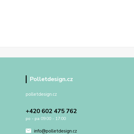
Polletdesign.cz
polletdesign.cz
+420 602 475 762
po - pa 09:00 - 17:00
info@polletdesign.cz