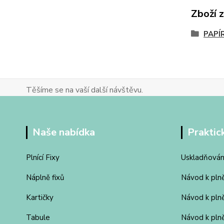
Zboží 
PAPÍ
Těšíme se na vaší další návštěvu.
Naše nabídka
Praktic
Plnící Fixy
Uskladňován
Náplně fixů
Návod k pln
Kartičky
Návod k pln
Tabule
Návod k plně