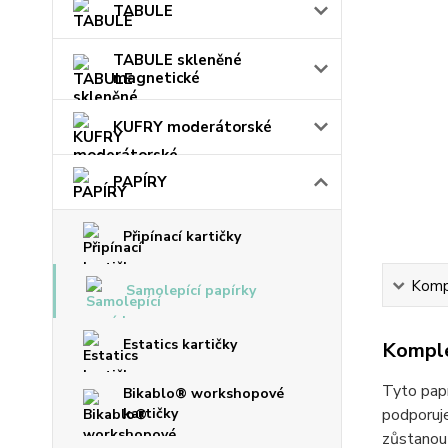
TABULE
TABULE skleněné
magnetické
KUFRY moderátorské
PAPÍRY
Připínací kartičky
Kompl
Samolepící papírky
Estatics kartičky
Komple
Tyto papí
Bikablo® workshopové
kartičky
podporuje
zůstanou 