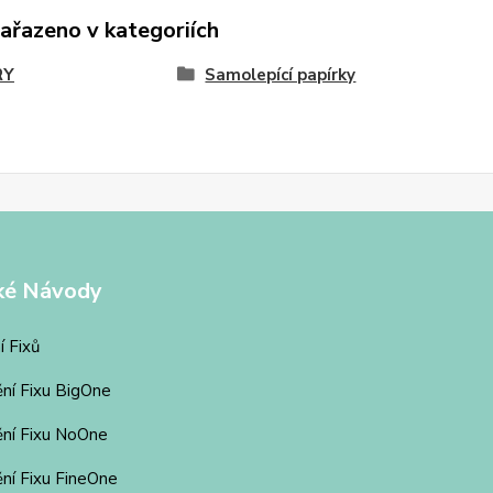
zařazeno v kategoriích
RY
Samolepící papírky
ké Návody
í Fixů
ění Fixu BigOne
ění Fixu NoOne
ní Fixu FineOne