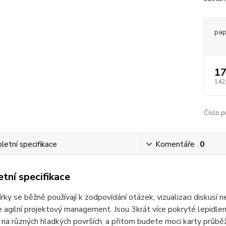
pap
17
142
Číslo p
etní specifikace
Komentáře
0
tní specifikace
rky se běžně používají k zodpovídání otázek, vizualizaci diskusí
 agilní projektový management. Jsou 3krát více pokryté lepidlem 
na různých hladkých površích, a přitom budete moci karty průbě