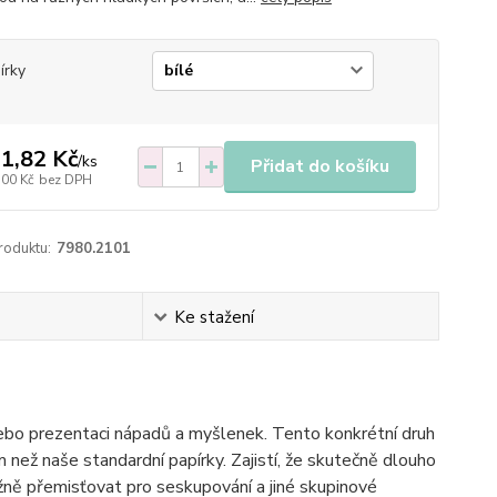
írky
1,82 Kč
/
ks
Přidat do košíku
,00 Kč
bez DPH
roduktu:
7980.2101
Ke stažení
 nebo prezentaci nápadů a myšlenek. Tento konkrétní druh
než naše standardní papírky. Zajistí, že skutečně dlouho
žně přemisťovat pro seskupování a jiné skupinové