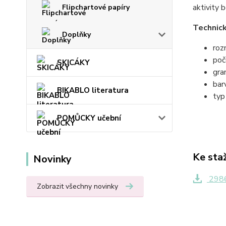
aktivity 
Flipchartové papíry
Technick
Doplňky
roz
poč
SKICÁKY
gra
bar
BIKABLO literatura
typ
POMŮCKY učební
Ke sta
Novinky
2986
Zobrazit všechny novinky