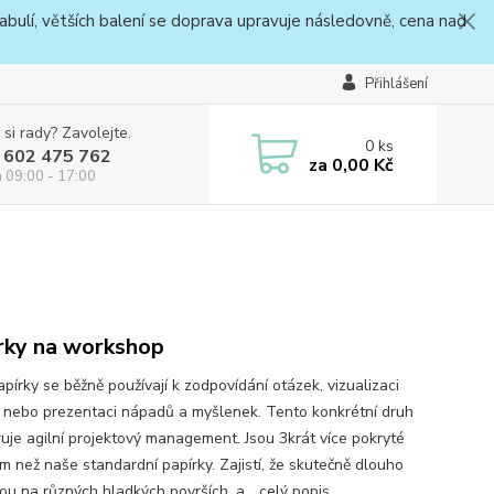
bulí, větších balení se doprava upravuje následovně, cena nad
Přihlášení
 si rady? Zavolejte.
0
ks
 602 475 762
za
0,00 Kč
a 09:00 - 17:00
rky na workshop
pírky se běžně používají k zodpovídání otázek, vizualizaci
í nebo prezentaci nápadů a myšlenek. Tento konkrétní druh
uje agilní projektový management. Jsou 3krát více pokryté
em než naše standardní papírky. Zajistí, že skutečně dlouho
ou na různých hladkých površích, a...
celý popis