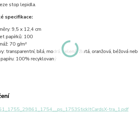
beze stop lepidla.
é specifikace:
měry: 9,5 x 12,4 cm
et papírků: 100
máž: 70 g/m²
vy: transparentní, bílá, modrá, zelená, žlutá, oranžová, béžová ne
 papíru: 100% recyklovaný
žení
1_1755_29861_1754__ps_1753StickItCardsX-tra_1.pdf