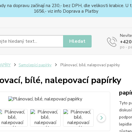
na dopravu začínají na 230,- bez DPH, dle velikosti krabice. U ta
1656,- viz info Doprava a Platby
Nevíte
Hledat
+420
po - p
PAPÍRY
Samolepící papírky
Plánovací, bílé, nalepovací papírky
ovací, bílé, nalepovací papírky
papí
Tyto pa
diskus
podpor
lepidl
zůstan