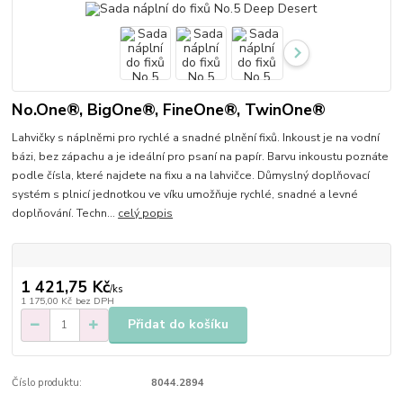
No.One®, BigOne®, FineOne®, TwinOne®
Lahvičky s náplněmi pro rychlé a snadné plnění fixů. Inkoust je na vodní
bázi, bez zápachu a je ideální pro psaní na papír. Barvu inkoustu poznáte
podle čísla, které najdete na fixu a na lahvičce. Důmyslný doplňovací
systém s plnicí jednotkou ve víku umožňuje rychlé, snadné a levné
doplňování. Techn...
celý popis
1 421,75 Kč
/
ks
1 175,00 Kč
bez DPH
Přidat do košíku
Číslo produktu:
8044.2894