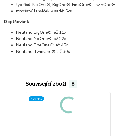
typ fixů: No.One®, BigOne®, FineOne®, TwinOne®
množství lahviček v sadě: 5ks
Doplňování:
Neuland BigOne®: až 11x
Neuland No.One®: až 22x
Neuland FineOne®: až 45x
Neuland TwinOne®: až 30x
Související zboží
8
Novinka
Novinka