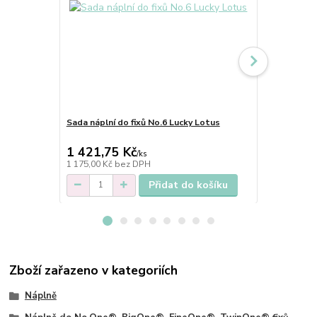
Sada náplní do fixů No.6 Lucky Lotus
Sada náplní 
1 421,75 Kč
1 421,75
/
ks
1 175,00 Kč
bez DPH
1 175,00 Kč
Přidat do košíku
Zboží zařazeno v kategoriích
Náplně