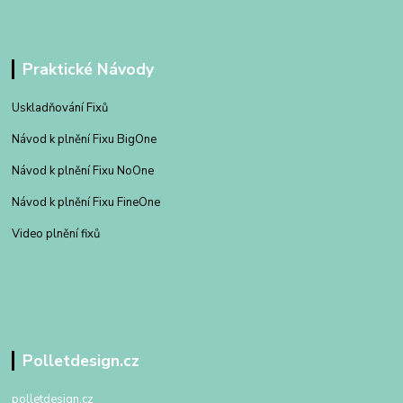
Praktické Návody
Uskladňování Fixů
Návod k plnění Fixu BigOne
Návod k plnění Fixu NoOne
Návod k plnění Fixu FineOne
Video plnění fixů
Polletdesign.cz
polletdesign.cz