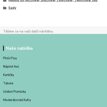
Náplně do No.One®, BigOne®, FineOne®, TwinOne® fixů
Sady
Těšíme se na vaší další návštěvu.
Naše nabídka
Plnící Fixy
Náplně fixů
Kartičky
Tabule
Učební Pomůcky
Moderátorské Kufry