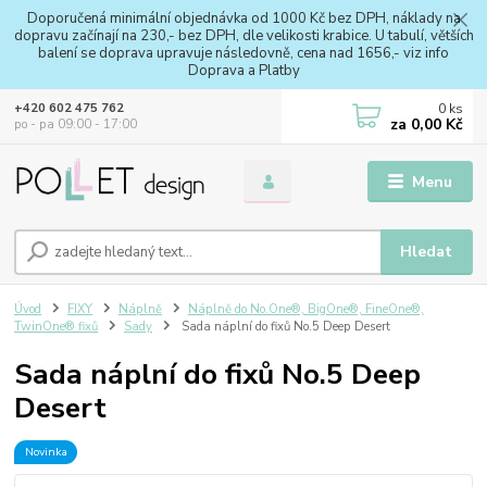
Doporučená minimální objednávka od 1000 Kč bez DPH, náklady na
dopravu začínají na 230,- bez DPH, dle velikosti krabice. U tabulí, větších
balení se doprava upravuje následovně, cena nad 1656,- viz info
Doprava a Platby
0
ks
+420 602 475 762
za
0,00 Kč
po - pa 09:00 - 17:00
Menu
Hledat
Úvod
FIXY
Náplně
Náplně do No.One®, BigOne®, FineOne®,
TwinOne® fixů
Sady
Sada náplní do fixů No.5 Deep Desert
Sada náplní do fixů No.5 Deep
Desert
Novinka