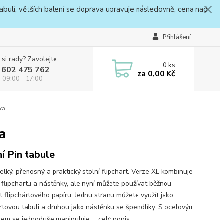
bulí, větších balení se doprava upravuje následovně, cena nad
Přihlášení
 si rady? Zavolejte.
0
ks
 602 475 762
za
0,00 Kč
a 09:00 - 17:00
ka
a
ní Pin tabule
elký, přenosný a praktický stolní flipchart. Verze XL kombinuje
 flipchartu a nástěnky, ale nyní můžete používat běžnou
st flipchártového papíru. Jednu stranu můžete využít jako
ártovou tabuli a druhou jako nástěnku se špendlíky. S ocelovým
kem se jednoduše manipuluje ...
celý popis