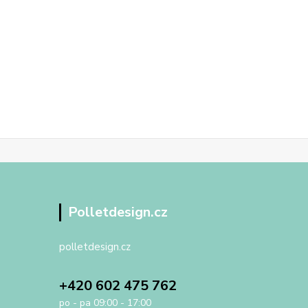
Polletdesign.cz
polletdesign.cz
+420 602 475 762
po - pa 09:00 - 17:00