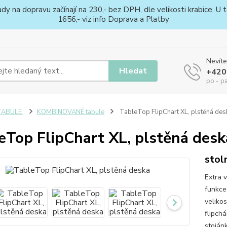
na dopravu začínají na 230,- bez DPH, dle velikosti krabice. U ta
1656,- viz info Doprava a Platby
Nevíte
Hledat
+420
po - p
TABULE
KOMBINOVANÉ tabule
TableTop FlipChart XL, plstěná des
eTop FlipChart XL, plstěná desk
stol
Extra v
funkce
veliko
flipch
stoján