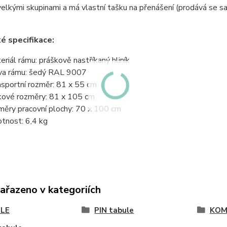
elkými skupinami a má vlastní tašku na přenášení (prodává se s
é specifikace:
eriál rámu: práškově nastříkaný hliník
va rámu: šedý RAL 9007
nsportní rozměr: 81 x 55 cm
kové rozměry: 81 x 105 cm
měry pracovní plochy: 70 x 100 cm
tnost: 6,4 kg
zařazeno v kategoriích
LE
PIN tabule
KOM