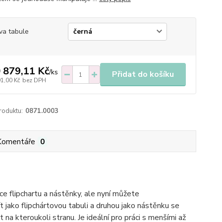
va tabule
 879,11 Kč
/
ks
Přidat do košíku
91,00 Kč
bez DPH
roduktu:
0871.0003
Komentáře
0
ce flipchartu a nástěnky, ale nyní můžete
t jako flipchártovou tabuli a druhou jako nástěnku se
a kteroukoli stranu. Je ideální pro práci s menšími až