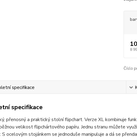
bar
10
8 9
Číslo p
etní specifikace
tní specifikace
ký, přenosný a praktický stolní flipchart. Verze XL kombinuje funk
běžnou velikost flipchártového papíru. Jednu stranu můžete využí
. S ocelovým stojánkem se jednoduše manipuluje a dá se přendat n