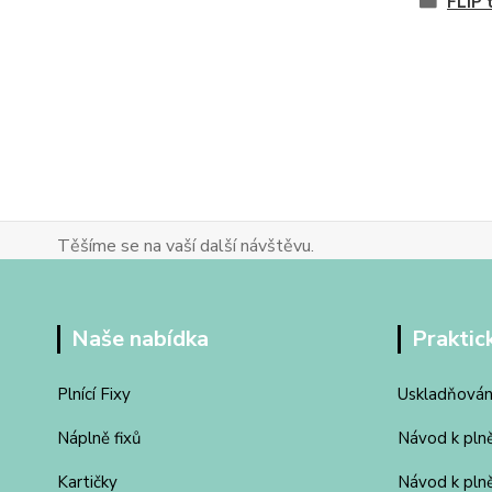
FLIP 
Těšíme se na vaší další návštěvu.
Naše nabídka
Praktic
Plnící Fixy
Uskladňován
Náplně fixů
Návod k pln
Kartičky
Návod k pln