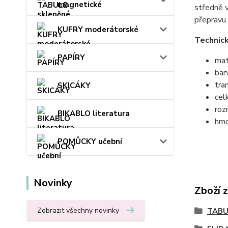
magnetické
středně v
přepravu.
KUFRY moderátorské
Technick
PAPÍRY
mat
bar
tra
SKICÁKY
cel
roz
BIKABLO literatura
hmo
POMŮCKY učební
Novinky
Zboží 
Zobrazit všechny novinky
TABU