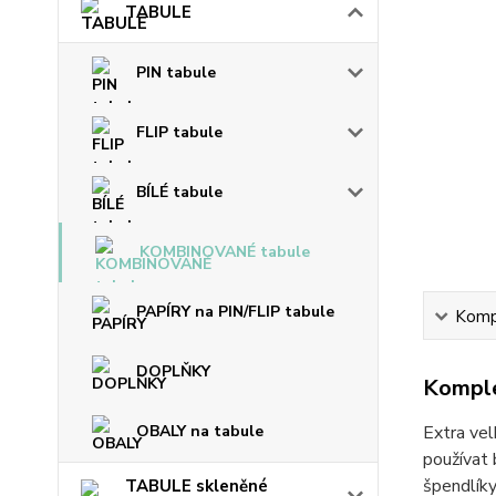
TABULE
PIN tabule
FLIP tabule
BÍLÉ tabule
KOMBINOVANÉ tabule
PAPÍRY na PIN/FLIP tabule
Kompl
DOPLŇKY
Komple
OBALY na tabule
Extra vel
používat 
špendlíky
TABULE skleněné