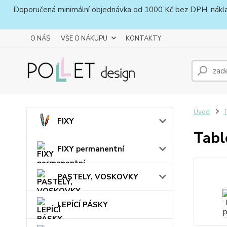
Doporučená minimální objednávka od 1000 Kč bez DPH, náklady 
O NÁS
VŠE O NÁKUPU
KONTAKTY
Úvod
FIXY
Tabl
FIXY permanentní
PASTELY, VOSKOVKY
LEPÍCÍ PÁSKY