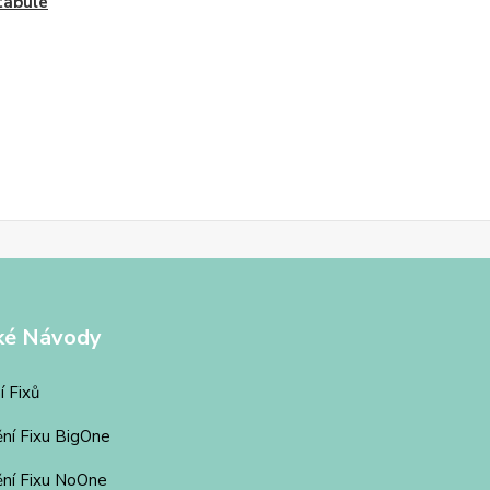
tabule
ké Návody
í Fixů
ění Fixu BigOne
ění Fixu NoOne