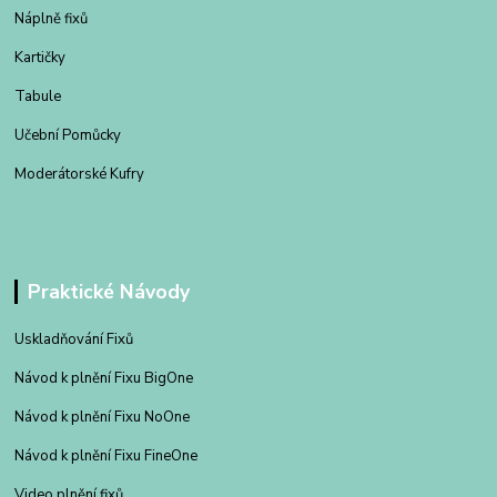
Náplně fixů
Kartičky
Tabule
Učební Pomůcky
Moderátorské Kufry
Praktické Návody
Uskladňování Fixů
Návod k plnění Fixu BigOne
Návod k plnění Fixu NoOne
Návod k plnění Fixu FineOne
Video plnění fixů