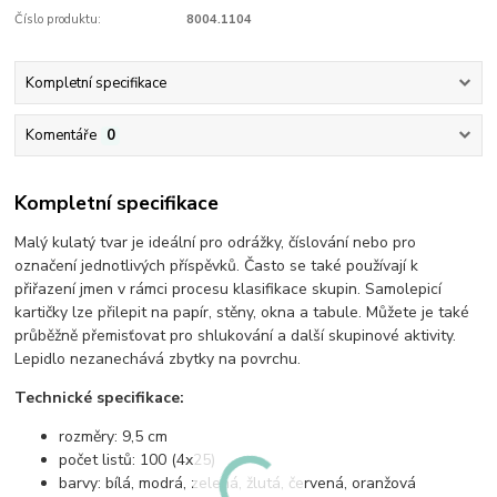
Číslo produktu:
8004.1104
Kompletní specifikace
Komentáře
0
Kompletní specifikace
Malý kulatý tvar je ideální pro odrážky, číslování nebo pro
označení jednotlivých příspěvků. Často se také používají k
přiřazení jmen v rámci procesu klasifikace skupin. Samolepicí
kartičky lze přilepit na papír, stěny, okna a tabule. Můžete je také
průběžně přemisťovat pro shlukování a další skupinové aktivity.
Lepidlo nezanechává zbytky na povrchu.
Technické specifikace:
rozměry: 9,5 cm
počet listů: 100 (4x25)
barvy: bílá, modrá, zelená, žlutá, červená, oranžová