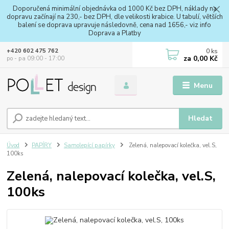
Doporučená minimální objednávka od 1000 Kč bez DPH, náklady na
dopravu začínají na 230,- bez DPH, dle velikosti krabice. U tabulí, větších
balení se doprava upravuje následovně, cena nad 1656,- viz info
Doprava a Platby
0
ks
+420 602 475 762
za
0,00 Kč
po - pa 09:00 - 17:00
Menu
Hledat
Úvod
PAPÍRY
Samolepící papírky
Zelená, nalepovací kolečka, vel.S,
100ks
Zelená, nalepovací kolečka, vel.S,
100ks