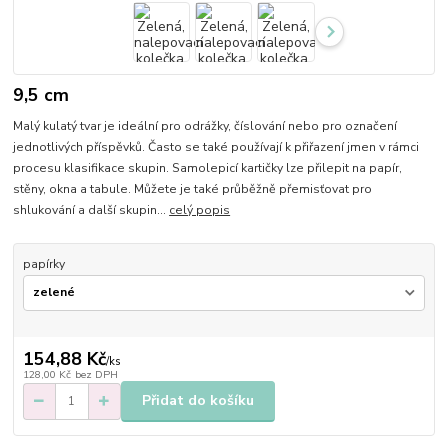
9,5 cm
Malý kulatý tvar je ideální pro odrážky, číslování nebo pro označení
jednotlivých příspěvků. Často se také používají k přiřazení jmen v rámci
procesu klasifikace skupin. Samolepicí kartičky lze přilepit na papír,
stěny, okna a tabule. Můžete je také průběžně přemisťovat pro
shlukování a další skupin...
celý popis
papírky
154,88 Kč
/
ks
128,00 Kč
bez DPH
Přidat do košíku